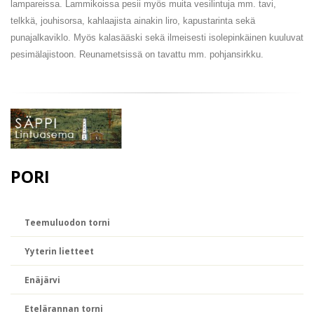
lampareissa. Lammikoissa pesii myös muita vesilintuja mm. tavi,
telkkä, jouhisorsa, kahlaajista ainakin liro, kapustarinta sekä
punajalkaviklo. Myös kalasääski sekä ilmeisesti isolepinkäinen kuuluvat
pesimälajistoon. Reunametsissä on tavattu mm. pohjansirkku.
PORI
Teemuluodon torni
Yyterin lietteet
Enäjärvi
Etelärannan torni