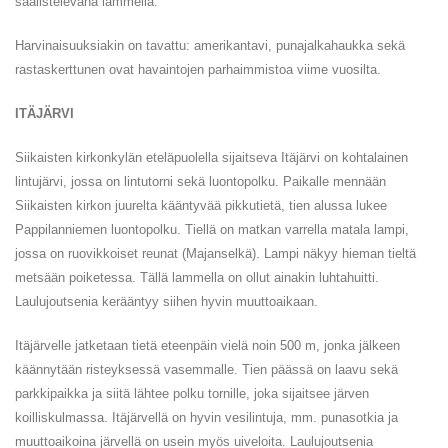
saalistelevana lammella.
Harvinaisuuksiakin on tavattu: amerikantavi, punajalkahaukka sekä
rastaskerttunen ovat havaintojen parhaimmistoa viime vuosilta.
ITÄJÄRVI
Siikaisten kirkonkylän eteläpuolella sijaitseva Itäjärvi on kohtalainen
lintujärvi, jossa on lintutorni sekä luontopolku. Paikalle mennään
Siikaisten kirkon juurelta kääntyvää pikkutietä, tien alussa lukee
Pappilanniemen luontopolku. Tiellä on matkan varrella matala lampi,
jossa on ruovikkoiset reunat (Majanselkä). Lampi näkyy hieman tieltä
metsään poiketessa. Tällä lammella on ollut ainakin luhtahuitti.
Laulujoutsenia kerääntyy siihen hyvin muuttoaikaan.
Itäjärvelle jatketaan tietä eteenpäin vielä noin 500 m, jonka jälkeen
käännytään risteyksessä vasemmalle. Tien päässä on laavu sekä
parkkipaikka ja siitä lähtee polku tornille, joka sijaitsee järven
koilliskulmassa. Itäjärvellä on hyvin vesilintuja, mm. punasotkia ja
muuttoaikoina järvellä on usein myös uiveloita. Laulujoutsenia