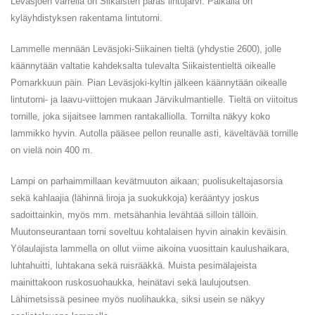
Leväsjoen varrella on Siikaisten paras lintujärvi. Paikalla on
kyläyhdistyksen rakentama lintutorni.
Lammelle mennään Leväsjoki-Siikainen tieltä (yhdystie 2600), jolle
käännytään valtatie kahdeksalta tulevalta Siikaistentieltä oikealle
Pomarkkuun päin. Pian Leväsjoki-kyltin jälkeen käännytään oikealle
lintutorni- ja laavu-viittojen mukaan Järvikulmantielle. Tieltä on viitoitus
tornille, joka sijaitsee lammen rantakalliolla. Tornilta näkyy koko
lammikko hyvin. Autolla pääsee pellon reunalle asti, käveltävää tornille
on vielä noin 400 m.
Lampi on parhaimmillaan kevätmuuton aikaan; puolisukeltajasorsia
sekä kahlaajia (lähinnä liroja ja suokukkoja) kerääntyy joskus
sadoittainkin, myös mm. metsähanhia levähtää silloin tällöin.
Muutonseurantaan torni soveltuu kohtalaisen hyvin ainakin keväisin.
Yölaulajista lammella on ollut viime aikoina vuosittain kaulushaikara,
luhtahuitti, luhtakana sekä ruisrääkkä. Muista pesimälajeista
mainittakoon ruskosuohaukka, heinätavi sekä laulujoutsen.
Lähimetsissä pesinee myös nuolihaukka, siksi usein se näkyy