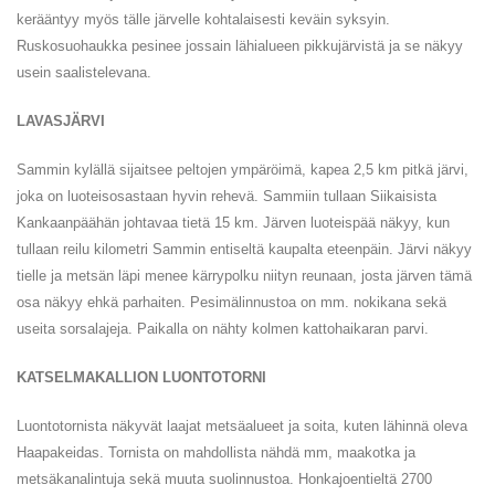
kerääntyy myös tälle järvelle kohtalaisesti keväin syksyin.
Ruskosuohaukka pesinee jossain lähialueen pikkujärvistä ja se näkyy
usein saalistelevana.
LAVASJÄRVI
Sammin kylällä sijaitsee peltojen ympäröimä, kapea 2,5 km pitkä järvi,
joka on luoteisosastaan hyvin rehevä. Sammiin tullaan Siikaisista
Kankaanpäähän johtavaa tietä 15 km. Järven luoteispää näkyy, kun
tullaan reilu kilometri Sammin entiseltä kaupalta eteenpäin. Järvi näkyy
tielle ja metsän läpi menee kärrypolku niityn reunaan, josta järven tämä
osa näkyy ehkä parhaiten. Pesimälinnustoa on mm. nokikana sekä
useita sorsalajeja. Paikalla on nähty kolmen kattohaikaran parvi.
KATSELMAKALLION LUONTOTORNI
Luontotornista näkyvät laajat metsäalueet ja soita, kuten lähinnä oleva
Haapakeidas. Tornista on mahdollista nähdä mm, maakotka ja
metsäkanalintuja sekä muuta suolinnustoa. Honkajoentieltä 2700