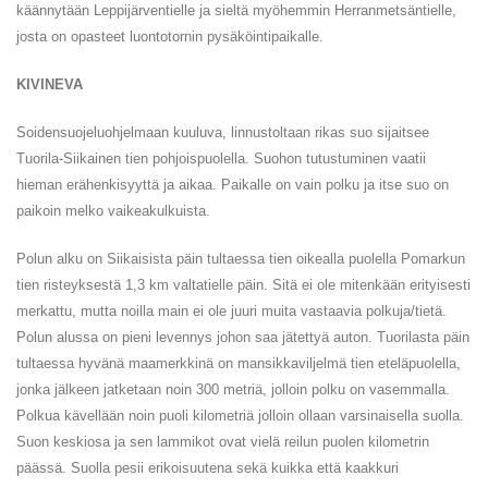
käännytään Leppijärventielle ja sieltä myöhemmin Herranmetsäntielle,
josta on opasteet luontotornin pysäköintipaikalle.
KIVINEVA
Soidensuojeluohjelmaan kuuluva, linnustoltaan rikas suo sijaitsee
Tuorila-Siikainen tien pohjoispuolella. Suohon tutustuminen vaatii
hieman erähenkisyyttä ja aikaa. Paikalle on vain polku ja itse suo on
paikoin melko vaikeakulkuista.
Polun alku on Siikaisista päin tultaessa tien oikealla puolella Pomarkun
tien risteyksestä 1,3 km valtatielle päin. Sitä ei ole mitenkään erityisesti
merkattu, mutta noilla main ei ole juuri muita vastaavia polkuja/tietä.
Polun alussa on pieni levennys johon saa jätettyä auton. Tuorilasta päin
tultaessa hyvänä maamerkkinä on mansikkaviljelmä tien eteläpuolella,
jonka jälkeen jatketaan noin 300 metriä, jolloin polku on vasemmalla.
Polkua kävellään noin puoli kilometriä jolloin ollaan varsinaisella suolla.
Suon keskiosa ja sen lammikot ovat vielä reilun puolen kilometrin
päässä. Suolla pesii erikoisuutena sekä kuikka että kaakkuri