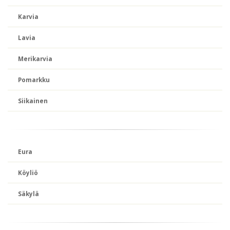
Karvia
Lavia
Merikarvia
Pomarkku
Siikainen
Eura
Köyliö
Säkylä