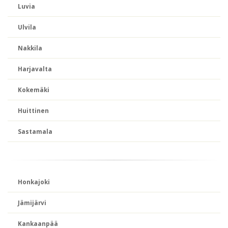
Luvia
Ulvila
Nakkila
Harjavalta
Kokemäki
Huittinen
Sastamala
Honkajoki
Jämijärvi
Kankaanpää