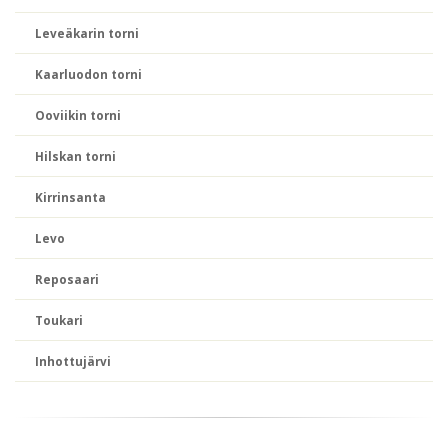
Leveäkarin torni
Kaarluodon torni
Ooviikin torni
Hilskan torni
Kirrinsanta
Levo
Reposaari
Toukari
Inhottujärvi