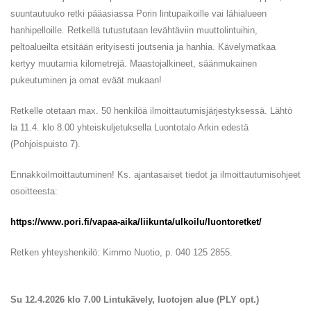
suuntautuuko retki pääasiassa Porin lintupaikoille vai lähialueen
hanhipelloille. Retkellä tutustutaan levähtäviin muuttolintuihin,
peltoalueilta etsitään erityisesti joutsenia ja hanhia. Kävelymatkaa
kertyy muutamia kilometrejä. Maastojalkineet, säänmukainen
pukeutuminen ja omat eväät mukaan!
Retkelle otetaan max. 50 henkilöä ilmoittautumisjärjestyksessä. Lähtö
la 11.4. klo 8.00 yhteiskuljetuksella Luontotalo Arkin edestä
(Pohjoispuisto 7).
Ennakkoilmoittautuminen! Ks. ajantasaiset tiedot ja ilmoittautumisohjeet
osoitteesta:
https://www.pori.fi/vapaa-aika/liikunta/ulkoilu/luontoretket/
Retken yhteyshenkilö: Kimmo Nuotio, p. 040 125 2855.
Su 12.4.2026 klo 7.00 Lintukävely, luotojen alue (PLY opt.)