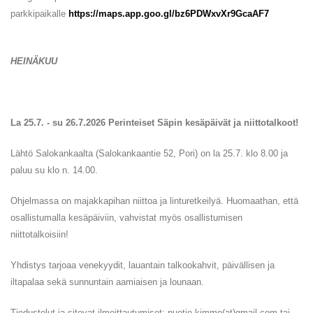
parkkipaikalle
https://maps.app.goo.gl/bz6PDWxvXr9GcaAF7
HEINÄKUU
La 25.7. - su 26.7.2026 Perinteiset Säpin kesäpäivät ja niittotalkoot!
Lähtö Salokankaalta (Salokankaantie 52, Pori) on la 25.7. klo 8.00 ja
paluu su klo n. 14.00.
Ohjelmassa on majakkapihan niittoa ja linturetkeilyä. Huomaathan, että
osallistumalla kesäpäiviin, vahvistat myös osallistumisen
niittotalkoisiin!
Yhdistys tarjoaa venekyydit, lauantain talkookahvit, päivällisen ja
iltapalaa sekä sunnuntain aamiaisen ja lounaan.
Tiedustelut ja sitovat ilmoittautumiset: nuotio.kimmo(at)gmail.com tai