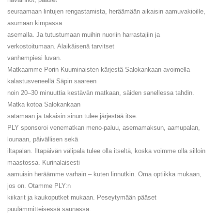
seuraamaan lintujen rengastamista, heräämään aikaisin aamuvakioille,
asumaan kimpassa
asemalla. Ja tutustumaan muihin nuoriin harrastajiin ja
verkostoitumaan. Alaikäisenä tarvitset
vanhempiesi luvan.
Matkaamme Porin Kuuminaisten kärjestä Salokankaan avoimella
kalastusveneellä Säpin saareen
noin 20–30 minuuttia kestävän matkaan, säiden sanellessa tahdin.
Matka kotoa Salokankaan
satamaan ja takaisin sinun tulee järjestää itse.
PLY sponsoroi venematkan meno-paluu, asemamaksun, aamupalan,
lounaan, päivällisen sekä
iltapalan. Iltapäivän välipala tulee olla itseltä, koska voimme olla silloin
maastossa. Kurinalaisesti
aamuisin heräämme varhain – kuten linnutkin. Oma optiikka mukaan,
jos on. Otamme PLY:n
kiikarit ja kaukoputket mukaan. Peseytymään pääset
puulämmitteisessä saunassa.