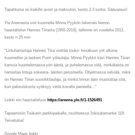
Tapahtuma on kaikille avoin ja maksuton, kesto 2-3 tuntia. Säävaraus!
Yle Areenasta voit kuunnella Minna Pyykön tekemän hienon
haastattelun Hannes Tiirasta (1955-2019), tallenne on vuodelta 2012,
kesto n 25 min.
"Lintuharrastaja Hannes Tiira viettää touko- kesäkuun yöt ulkona
kuunnellen ja laskien Porin yölaulajia. Minna Pyykkö kävi Hannes Tiiran
kanssa kuuntelemassa yön ääniä, ja puhelemassa siitä, minkälaista on
harrastaa lintuja sokeana- äänten perusteella. Ohjelmassa selviää, mikä
on Hannes Tiiran suosikkilaulaja, ja minkä linnun ääni muistuttaa sitä,
kun paloruiskusta syöksyy vettä kovalla paineella..."
Linkki em haastatteluun
https://areena.yle.fi/1-1526491
Tapaamisiin Toukarin parkkipaikalla, osoitteessa Jokisatamantie 118.
Tervetuloa!
Google Maps linkki