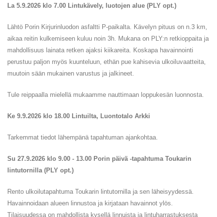
La 5.9.2026 klo 7.00 Lintukävely, luotojen alue (PLY opt.)
Lähtö Porin Kirjurinluodon asfaltti P-paikalta. Kävelyn pituus on n.3 km,
aikaa reitin kulkemiseen kuluu noin 3h. Mukana on PLY:n retkioppaita ja
mahdollisuus lainata retken ajaksi kiikareita. Koskapa havainnointi
perustuu paljon myös kuunteluun, ethän pue kahisevia ulkoiluvaatteita,
muutoin sään mukainen varustus ja jalkineet.
Tule reippaalla mielellä mukaamme nauttimaan loppukesän luonnosta.
Ke 9.9.2026 klo 18.00 Lintuilta, Luontotalo Arkki
Tarkemmat tiedot lähempänä tapahtuman ajankohtaa.
Su 27.9.2026 klo 9.00 - 13.00 Porin päivä -tapahtuma Toukarin
lintutornilla (PLY opt.)
Rento ulkoilutapahtuma Toukarin lintutornilla ja sen läheisyydessä.
Havainnoidaan alueen linnustoa ja kirjataan havainnot ylös.
Tilaisuudessa on mahdollista kysellä linnuista ja lintuharrastuksesta