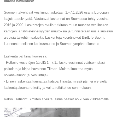
ilmoita havaintosi!
Suomen talvehtivat vesilinnut lasketaan 1.–7.1.2026 osana Euroopan
laajuista selvitystä. Vastaavat laskennat on Suomessa tehty vuosina
2016 ja 2020. Laskentojen avulla tutkitaan muun muassa vesilintujen
kantojen ja talvilevinneisyyden muutoksia ja tunnistetaan uusia suojelun
arvoisia talvehtimisalueita. Laskentoja koordinoivat BirdLife Suomi,
Luonnontieteellinen keskusmuseo ja Suomen ympäristökeskus.
Laskenta pähkinänkuoressa:
- Retkeile vesistöjen äärellä 1.–7.1., laske vesilinnut valitsemistasi
paikoista ja kirjaa havainnot Tiiraan. Muista ilmoittaa myös
nollahavainnot (ei vesilintuja)!
- Ennen laskentaa kannattaa katsoa Tiirasta, missä päin ei ole vielä
laskentajaksona retkeilty ja valita retkikohde sen mukaan.
Katso lisätiedot Birdlifen sivuilta, sinne pääset ao kuvaa klikkaamalla