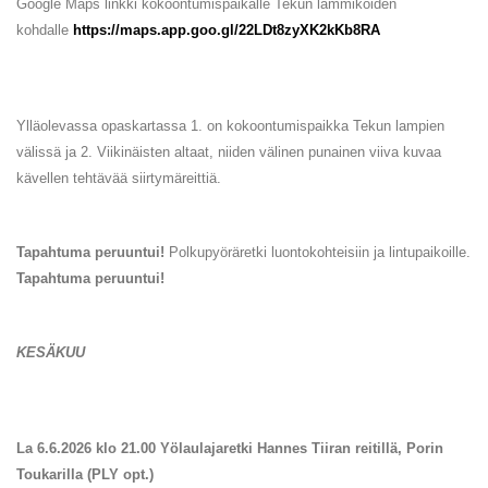
Google Maps linkki kokoontumispaikalle Tekun lammikoiden
kohdalle
https://maps.app.goo.gl/22LDt8zyXK2kKb8RA
Ylläolevassa opaskartassa 1. on kokoontumispaikka Tekun lampien
välissä ja 2. Viikinäisten altaat, niiden välinen punainen viiva kuvaa
kävellen tehtävää siirtymäreittiä.
Tapahtuma peruuntui!
Polkupyöräretki luontokohteisiin ja lintupaikoille.
Tapahtuma peruuntui!
KESÄKUU
La 6.6.2026 klo 21.00 Yölaulajaretki Hannes Tiiran reitillä, Porin
Toukarilla (PLY opt.)