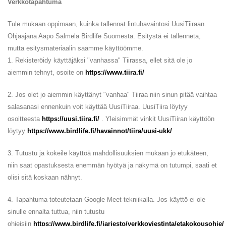
Verkkotapahtuma
Tule mukaan oppimaan, kuinka tallennat lintuhavaintosi UusiTiiraan.
Ohjaajana Aapo Salmela Birdlife Suomesta. Esitystä ei tallenneta,
mutta esitysmateriaalin saamme käyttöömme.
1. Rekisteröidy käyttäjäksi "vanhassa" Tiirassa, ellet sitä ole jo
aiemmin tehnyt, osoite on
https://www.tiira.fi/
2. Jos olet jo aiemmin käyttänyt "vanhaa" Tiiraa niin sinun pitää vaihtaa
salasanasi ennenkuin voit käyttää UusiTiiraa. UusiTiira löytyy
osoitteesta
https://uusi.tiira.fi/
. Yleisimmät vinkit UusiTiiran käyttöön
löytyy
https://www.birdlife.fi/havainnot/tiira/uusi-ukk/
3. Tutustu ja kokeile käyttöä mahdollisuuksien mukaan jo etukäteen,
niin saat opastuksesta enemmän hyötyä ja näkymä on tutumpi, saati et
olisi sitä koskaan nähnyt.
4. Tapahtuma toteutetaan Google Meet-tekniikalla. Jos käyttö ei ole
sinulle ennalta tuttua, niin tutustu
ohjeisiin
https://www.birdlife.fi/jarjesto/verkkoviestinta/etakokousohje/