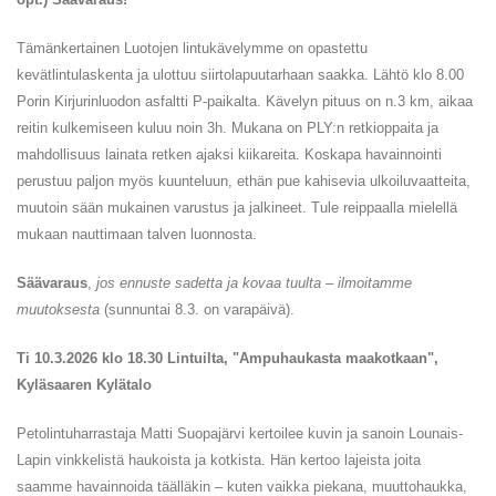
Tämänkertainen Luotojen lintukävelymme on opastettu
kevätlintulaskenta ja ulottuu siirtolapuutarhaan saakka. Lähtö klo 8.00
Porin Kirjurinluodon asfaltti P-paikalta. Kävelyn pituus on n.3 km, aikaa
reitin kulkemiseen kuluu noin 3h. Mukana on PLY:n retkioppaita ja
mahdollisuus lainata retken ajaksi kiikareita. Koskapa havainnointi
perustuu paljon myös kuunteluun, ethän pue kahisevia ulkoiluvaatteita,
muutoin sään mukainen varustus ja jalkineet. Tule reippaalla mielellä
mukaan nauttimaan talven luonnosta.
Säävaraus
,
jos ennuste sadetta ja kovaa tuulta – ilmoitamme
muutoksesta
(sunnuntai 8.3. on varapäivä).
Ti 10.3.2026 klo 18.30 Lintuilta, "Ampuhaukasta maakotkaan",
Kyläsaaren Kylätalo
Petolintuharrastaja Matti Suopajärvi kertoilee kuvin ja sanoin Lounais-
Lapin vinkkelistä haukoista ja kotkista. Hän kertoo lajeista joita
saamme havainnoida täälläkin – kuten vaikka piekana, muuttohaukka,