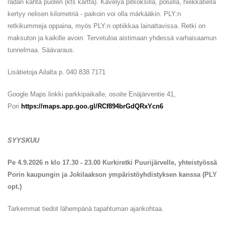
radan kahta puolen (kts kartta). Kävelyä pitkoksilla, poluilla, hiekkatiellä
kertyy nelisen kilometriä - paikoin voi olla märkääkin. PLY:n
retkikummeja oppaina, myös PLY:n optiikkaa lainattavissa. Retki on
maksuton ja kaikille avoin. Tervetuloa aistimaan yhdessä varhaisaamun
tunnelmaa. Säävaraus.
Lisätietoja Ailalta p. 040 838 7171
Google Maps linkki parkkipaikalle, osoite Enäjärventie 41,
Pori
https://maps.app.goo.gl/RCf894brGdQRxYcn6
SYYSKUU
Pe 4.9.2026 n klo 17.30 - 23.00 Kurkiretki Puurijärvelle, yhteistyössä
Porin kaupungin ja Jokilaakson ympäristöyhdistyksen kanssa (PLY
opt.)
Tarkemmat tiedot lähempänä tapahtuman ajankohtaa.