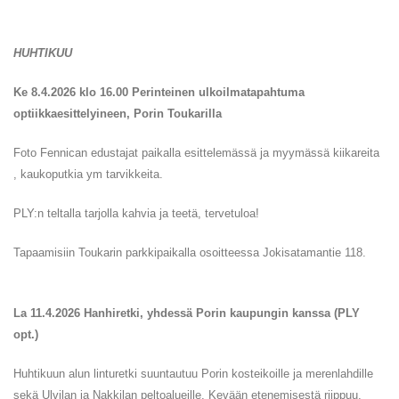
HUHTIKUU
Ke 8.4.2026 klo 16.00 Perinteinen ulkoilmatapahtuma
optiikkaesittelyineen, Porin Toukarilla
Foto Fennican edustajat paikalla esittelemässä ja myymässä kiikareita
, kaukoputkia ym tarvikkeita.
PLY:n teltalla tarjolla kahvia ja teetä, tervetuloa!
Tapaamisiin Toukarin parkkipaikalla osoitteessa Jokisatamantie 118.
La 11.4.2026 Hanhiretki, yhdessä Porin kaupungin kanssa (PLY
opt.)
Huhtikuun alun linturetki suuntautuu Porin kosteikoille ja merenlahdille
sekä Ulvilan ja Nakkilan peltoalueille. Kevään etenemisestä riippuu,