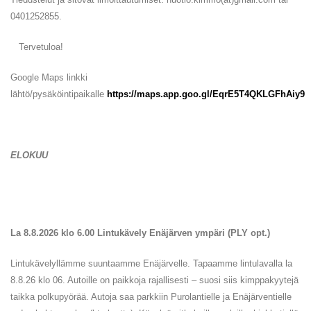
0401252855.
Tervetuloa!
Google Maps linkki
lähtö/pysäköintipaikalle
https://maps.app.goo.gl/EqrE5T4QKLGFhAiy9
ELOKUU
La 8.8.2026 klo 6.00 Lintukävely Enäjärven ympäri (PLY opt.)
Lintukävelyllämme suuntaamme Enäjärvelle. Tapaamme lintulavalla la
8.8.26 klo 06. Autoille on paikkoja rajallisesti – suosi siis kimppakyytejä
taikka polkupyörää. Autoja saa parkkiin Purolantielle ja Enäjärventielle