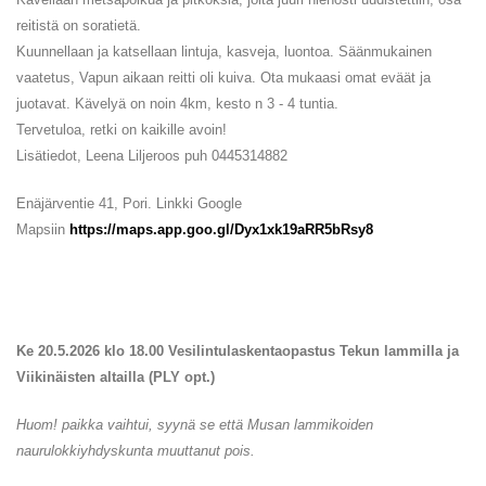
reitistä on soratietä.
Kuunnellaan ja katsellaan lintuja, kasveja, luontoa. Säänmukainen
vaatetus, Vapun aikaan reitti oli kuiva. Ota mukaasi omat eväät ja
juotavat. Kävelyä on noin 4km, kesto n 3 - 4 tuntia.
Tervetuloa, retki on kaikille avoin!
Lisätiedot, Leena Liljeroos puh 0445314882
Enäjärventie 41, Pori. Linkki Google
Mapsiin
https://maps.app.goo.gl/Dyx1xk19aRR5bRsy8
Ke 20.5.2026 klo 18.00 Vesilintulaskentaopastus Tekun lammilla ja
Viikinäisten altailla (PLY opt.)
Huom! paikka vaihtui, syynä se että Musan lammikoiden
naurulokkiyhdyskunta muuttanut pois.