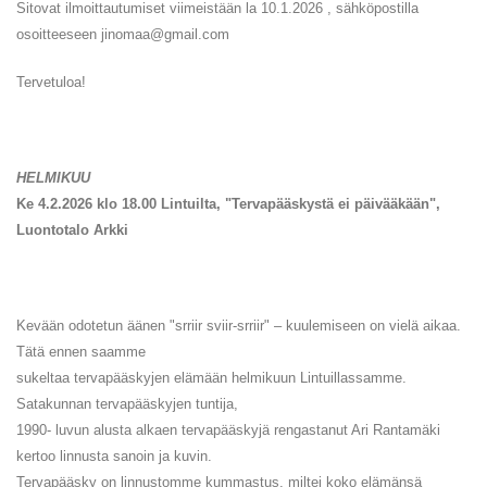
Sitovat ilmoittautumiset viimeistään la 10.1.2026 , sähköpostilla
osoitteeseen jinomaa@gmail.com
Tervetuloa!
HELMIKUU
Ke 4.2.2026 klo 18.00 Lintuilta, "Tervapääskystä ei päivääkään",
Luontotalo Arkki
Kevään odotetun äänen "srriir sviir-srriir" – kuulemiseen on vielä aikaa.
Tätä ennen saamme
sukeltaa tervapääskyjen elämään helmikuun Lintuillassamme.
Satakunnan tervapääskyjen tuntija,
1990- luvun alusta alkaen tervapääskyjä rengastanut Ari Rantamäki
kertoo linnusta sanoin ja kuvin.
Tervapääsky on linnustomme kummastus, miltei koko elämänsä