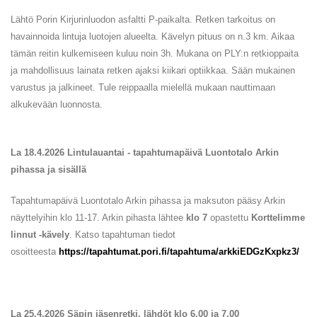
Lähtö Porin Kirjurinluodon asfaltti P-paikalta. Retken tarkoitus on
havainnoida lintuja luotojen alueelta. Kävelyn pituus on n.3 km. Aikaa
tämän reitin kulkemiseen kuluu noin 3h. Mukana on PLY:n retkioppaita
ja mahdollisuus lainata retken ajaksi kiikari optiikkaa. Sään mukainen
varustus ja jalkineet. Tule reippaalla mielellä mukaan nauttimaan
alkukevään luonnosta.
La 18.4.2026 Lintulauantai - tapahtumapäivä Luontotalo Arkin
pihassa ja sisällä
Tapahtumapäivä Luontotalo Arkin pihassa ja maksuton pääsy Arkin
näyttelyihin klo 11-17. Arkin pihasta lähtee
klo 7
opastettu
Korttelimme
linnut -kävely
. Katso tapahtuman tiedot
osoitteesta
https://tapahtumat.pori.fi/tapahtuma/arkkiEDGzKxpkz3/
La 25.4.2026 Säpin jäsenretki, lähdöt klo 6.00 ja 7.00