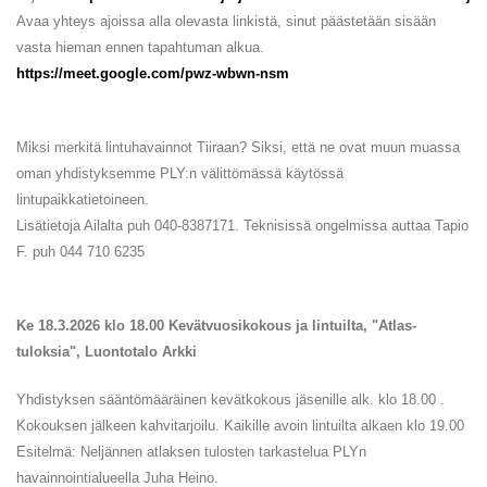
Avaa yhteys ajoissa alla olevasta linkistä, sinut päästetään sisään
vasta hieman ennen tapahtuman alkua.
https://meet.google.com/pwz-wbwn-nsm
Miksi merkitä lintuhavainnot Tiiraan? Siksi, että ne ovat muun muassa
oman yhdistyksemme PLY:n välittömässä käytössä
lintupaikkatietoineen.
Lisätietoja Ailalta puh 040-8387171. Teknisissä ongelmissa auttaa Tapio
F. puh 044 710 6235
Ke 18.3.2026 klo 18.00 Kevätvuosikokous ja lintuilta, "Atlas-
tuloksia", Luontotalo Arkki
Yhdistyksen sääntömääräinen kevätkokous jäsenille alk. klo 18.00 .
Kokouksen jälkeen kahvitarjoilu. Kaikille avoin lintuilta alkaen klo 19.00
Esitelmä: Neljännen atlaksen tulosten tarkastelua PLYn
havainnointialueella Juha Heino.