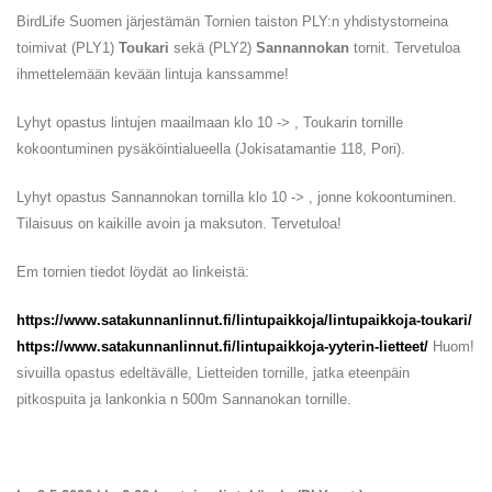
BirdLife Suomen järjestämän Tornien taiston PLY:n yhdistystorneina
toimivat (PLY1)
Toukari
sekä (PLY2)
Sannannokan
tornit. Tervetuloa
ihmettelemään kevään lintuja kanssamme!
Lyhyt opastus lintujen maailmaan klo 10 -> , Toukarin tornille
kokoontuminen pysäköintialueella (Jokisatamantie 118, Pori).
Lyhyt opastus Sannannokan tornilla klo 10 -> , jonne kokoontuminen.
Tilaisuus on kaikille avoin ja maksuton. Tervetuloa!
Em tornien tiedot löydät ao linkeistä:
https://www.satakunnanlinnut.fi/lintupaikkoja/lintupaikkoja-toukari/
https://www.satakunnanlinnut.fi/lintupaikkoja-yyterin-lietteet/
Huom!
sivuilla opastus edeltävälle, Lietteiden tornille, jatka eteenpäin
pitkospuita ja lankonkia n 500m Sannanokan tornille.