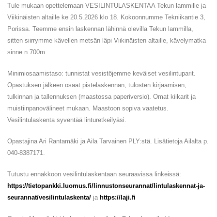
Tule mukaan opettelemaan VESILINTULASKENTAA Tekun lammille ja
Viikinäisten altaille ke 20.5.2026 klo 18. Kokoonnumme Tekniikantie 3,
Porissa. Teemme ensin laskennan lähinnä olevilla Tekun lammilla,
sitten siirrymme kävellen metsän läpi Viikinäisten altaille, kävelymatka
sinne n 700m.
Minimiosaamistaso: tunnistat vesistöjemme keväiset vesilintuparit.
Opastuksen jälkeen osaat pistelaskennan, tulosten kirjaamisen,
tulkinnan ja tallennuksen (maastossa paperiversio). Omat kiikarit ja
muistiinpanovälineet mukaan. Maastoon sopiva vaatetus.
Vesilintulaskenta syventää linturetkeilyäsi.
Opastajina Ari Rantamäki ja Aila Tarvainen PLY:stä. Lisätietoja Ailalta p.
040-8387171.
Tutustu ennakkoon vesilintulaskentaan seuraavissa linkeissä:
https://tietopankki.luomus.fi/linnustonseurannat/lintulaskennat-ja-
seurannat/vesilintulaskenta/
ja
https://laji.fi