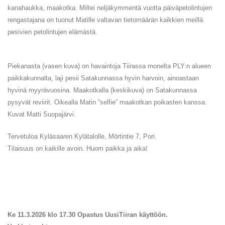
kanahaukka, maakotka. Miltei neljäkymmentä vuotta päiväpetolintujen
rengastajana on tuonut Matille valtavan tietomäärän kaikkien meillä
pesivien petolintujen elämästä.
Piekanasta (vasen kuva) on havaintoja Tiirassa monelta PLY:n alueen
paikkakunnalta, laji pesii Satakunnassa hyvin harvoin, ainoastaan
hyvinä myyrävuosina. Maakotkalla (keskikuva) on Satakunnassa
pysyvät reviirit. Oikealla Matin ”selfie” maakotkan poikasten kanssa.
Kuvat Matti Suopajärvi.
Tervetuloa Kyläsaaren Kylätalolle, Mörtintie 7, Pori.
Tilaisuus on kaikille avoin. Huom paikka ja aika!
Ke 11.3.2026 klo 17.30 Opastus UusiTiiran käyttöön.