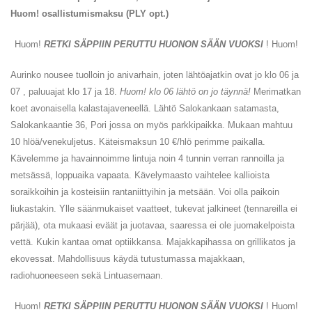
Huom! osallistumismaksu (PLY opt.)
Huom!
RETKI SÄPPIIN PERUTTU HUONON SÄÄN VUOKSI
! Huom!
Aurinko nousee tuolloin jo anivarhain, joten lähtöajatkin ovat jo klo 06 ja
07 , paluuajat klo 17 ja 18.
Huom! klo 06 lähtö on jo täynnä!
Merimatkan
koet avonaisella kalastajaveneellä. Lähtö Salokankaan satamasta,
Salokankaantie 36, Pori jossa on myös parkkipaikka. Mukaan mahtuu
10 hlöä/venekuljetus. Käteismaksun 10 €/hlö perimme paikalla.
Kävelemme ja havainnoimme lintuja noin 4 tunnin verran rannoilla ja
metsässä, loppuaika vapaata. Kävelymaasto vaihtelee kallioista
soraikkoihin ja kosteisiin rantaniittyihin ja metsään. Voi olla paikoin
liukastakin. Ylle säänmukaiset vaatteet, tukevat jalkineet (tennareilla ei
pärjää), ota mukaasi eväät ja juotavaa, saaressa ei ole juomakelpoista
vettä. Kukin kantaa omat optiikkansa. Majakkapihassa on grillikatos ja
ekovessat. Mahdollisuus käydä tutustumassa majakkaan,
radiohuoneeseen sekä Lintuasemaan.
Huom!
RETKI SÄPPIIN PERUTTU HUONON SÄÄN VUOKSI
! Huom!