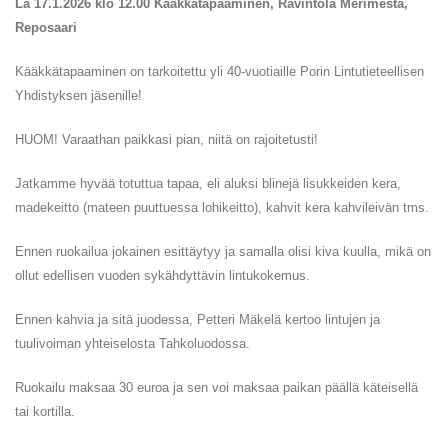
La 17.1.2026 klo 12.00 Kääkkätapaaminen, Ravintola Merimesta,
Reposaari
Kääkkätapaaminen on tarkoitettu yli 40-vuotiaille Porin Lintutieteellisen
Yhdistyksen jäsenille!
HUOM! Varaathan paikkasi pian, niitä on rajoitetusti!
Jatkamme hyvää totuttua tapaa, eli aluksi blinejä lisukkeiden kera,
madekeitto (mateen puuttuessa lohikeitto), kahvit kera kahvileivän tms.
Ennen ruokailua jokainen esittäytyy ja samalla olisi kiva kuulla, mikä on
ollut edellisen vuoden sykähdyttävin lintukokemus.
Ennen kahvia ja sitä juodessa, Petteri Mäkelä kertoo lintujen ja
tuulivoiman yhteiselosta Tahkoluodossa.
Ruokailu maksaa 30 euroa ja sen voi maksaa paikan päällä käteisellä
tai kortilla.