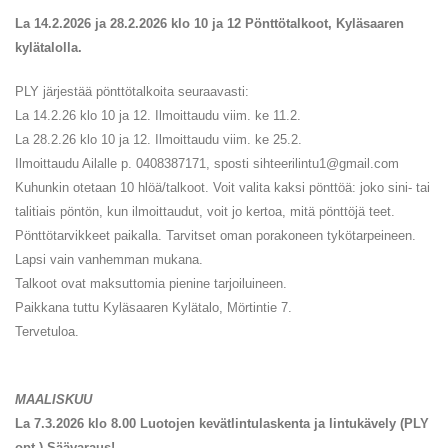
La 14.2.2026 ja 28.2.2026 klo 10 ja 12 Pönttötalkoot, Kyläsaaren
kylätalolla.
PLY järjestää pönttötalkoita seuraavasti:
La 14.2.26 klo 10 ja 12. Ilmoittaudu viim. ke 11.2.
La 28.2.26 klo 10 ja 12. Ilmoittaudu viim. ke 25.2.
Ilmoittaudu Ailalle p. 0408387171, sposti sihteerilintu1@gmail.com
Kuhunkin otetaan 10 hlöä/talkoot. Voit valita kaksi pönttöä: joko sini- tai
talitiais pöntön, kun ilmoittaudut, voit jo kertoa, mitä pönttöjä teet.
Pönttötarvikkeet paikalla. Tarvitset oman porakoneen tykötarpeineen.
Lapsi vain vanhemman mukana.
Talkoot ovat maksuttomia pienine tarjoiluineen.
Paikkana tuttu Kyläsaaren Kylätalo, Mörtintie 7.
Tervetuloa.
MAALISKUU
La 7.3.2026 klo 8.00 Luotojen kevätlintulaskenta ja lintukävely (PLY
opt.) Säävaraus!