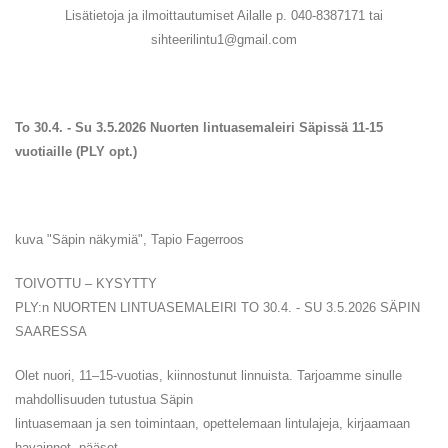
Lisätietoja ja ilmoittautumiset Ailalle p. 040-8387171 tai
sihteerilintu1@gmail.com
To 30.4. - Su 3.5.2026 Nuorten lintuasemaleiri Säpissä 11-15
vuotiaille (PLY opt.)
kuva "Säpin näkymiä", Tapio Fagerroos
TOIVOTTU – KYSYTTY
PLY:n NUORTEN LINTUASEMALEIRI TO 30.4. - SU 3.5.2026 SÄPIN
SAARESSA
Olet nuori, 11–15-vuotias, kiinnostunut linnuista. Tarjoamme sinulle
mahdollisuuden tutustua Säpin
lintuasemaan ja sen toimintaan, opettelemaan lintulajeja, kirjaamaan
havainnot, pääset