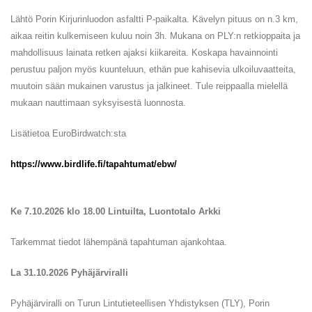
Lähtö Porin Kirjurinluodon asfaltti P-paikalta. Kävelyn pituus on n.3 km,
aikaa reitin kulkemiseen kuluu noin 3h. Mukana on PLY:n retkioppaita ja
mahdollisuus lainata retken ajaksi kiikareita. Koskapa havainnointi
perustuu paljon myös kuunteluun, ethän pue kahisevia ulkoiluvaatteita,
muutoin sään mukainen varustus ja jalkineet. Tule reippaalla mielellä
mukaan nauttimaan syksyisestä luonnosta.
Lisätietoa EuroBirdwatch:sta
https://www.birdlife.fi/tapahtumat/ebw/
Ke 7.10.2026 klo 18.00 Lintuilta, Luontotalo Arkki
Tarkemmat tiedot lähempänä tapahtuman ajankohtaa.
La 31.10.2026 Pyhäjärviralli
Pyhäjärviralli on Turun Lintutieteellisen Yhdistyksen (TLY), Porin