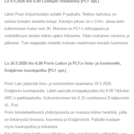
La 9.5.2026 klo 6.00 Luotojen lintukävely (PLY opt.)
Lähtö Porin Kirjurinluodon asfaltti P-paikalta. Retken tarkoitus on
laskea luotojen alueelta lintuja. Kävelyn pituus on n.3 km, aikaa reitin
kulkemiseen kuluu noin 3h. Mukana on PLY:n retkioppaita ja
mahdollisuus lainata retken ajaksi kiikareita. Sään mukainen varustus ja
jalkineet. Tule reippaalla mielellä mukaan nauttimaan kevään luonnosta.
La 16.5.2026 klo 6.00 Porin Ladun ja PLY:n lintu- ja luontoretki,
Enäjärven luontopolku (PLY opt.)
Porin Latu järjestää lintu- ja luontoretken lauantaina 16.5.2026
Enäjärven luontopolulla. Lähtö aamulla kimppakyydein klo 6.00 Tikkulan
ABC:n parkkipaikalta. Kokoontuminen klo 6.15 osoitteessa Enäjärventie
41, Pori.
Porin lintutieteellisestä yhdistyksestä on mukana kolme henkilöä, joilla
on tietämystä linnuista, kasveista ja Enäjärvestä. Paikalle tuodaan
myös kaukoputkia ja kiikareita.
Kävellään metsäpolkua ja pitkoksia, joita juuri hienosti uudistettiin, osa