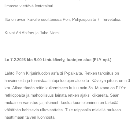
ilmassa viettävä lentotaituri.
Ilta on avoin kaikille osoitteessa Pori, Pohjoispuisto 7. Tervetuloa.
Kuvat Ari Ahlfors ja Juha Niemi
La 7.2.2026 klo 9.00 Lintukävely, luotojen alue (PLY opt.)
Lähtö Porin Kirjurinluodon asfaltti P-paikalta. Retken tarkoitus on
havainnoida ja tunnistaa lintuja luotojen alueelta. Kävelyn pituus on n.3
km. Aikaa tämän reitin kulkemiseen kuluu noin 3h. Mukana on PLY:n
retkioppaita ja mahdollisuus lainata retken ajaksi kiikareita. Sään
mukainen varustus ja jalkineet, koska kuunteleminen on tärkeää,
vältäthän kahisevia ulkovaatteita. Tule reippaalla mielellä mukaan
nauttimaan talven luonnosta.