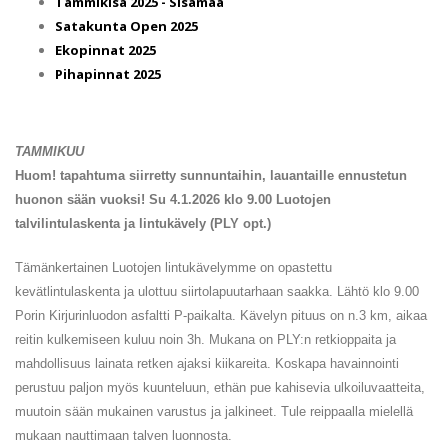
Tammikisa 2025 - Sisämaa
Satakunta Open 2025
Ekopinnat 2025
Pihapinnat 2025
TAMMIKUU
Huom! tapahtuma siirretty sunnuntaihin, lauantaille ennustetun
huonon sään vuoksi! Su 4.1.2026 klo 9.00 Luotojen
talvilintulaskenta ja lintukävely (PLY opt.)
Tämänkertainen Luotojen lintukävelymme on opastettu
kevätlintulaskenta ja ulottuu siirtolapuutarhaan saakka. Lähtö klo 9.00
Porin Kirjurinluodon asfaltti P-paikalta. Kävelyn pituus on n.3 km, aikaa
reitin kulkemiseen kuluu noin 3h. Mukana on PLY:n retkioppaita ja
mahdollisuus lainata retken ajaksi kiikareita. Koskapa havainnointi
perustuu paljon myös kuunteluun, ethän pue kahisevia ulkoiluvaatteita,
muutoin sään mukainen varustus ja jalkineet. Tule reippaalla mielellä
mukaan nauttimaan talven luonnosta.