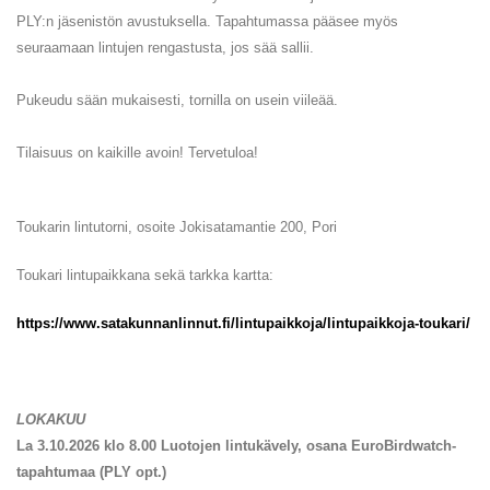
PLY:n jäsenistön avustuksella. Tapahtumassa pääsee myös
seuraamaan lintujen rengastusta, jos sää sallii.
Pukeudu sään mukaisesti, tornilla on usein viileää.
Tilaisuus on kaikille avoin! Tervetuloa!
Toukarin lintutorni, osoite Jokisatamantie 200, Pori
Toukari lintupaikkana sekä tarkka kartta:
https://www.satakunnanlinnut.fi/lintupaikkoja/lintupaikkoja-toukari/
LOKAKUU
La 3.10.2026 klo 8.00 Luotojen lintukävely, osana EuroBirdwatch-
tapahtumaa (PLY opt.)