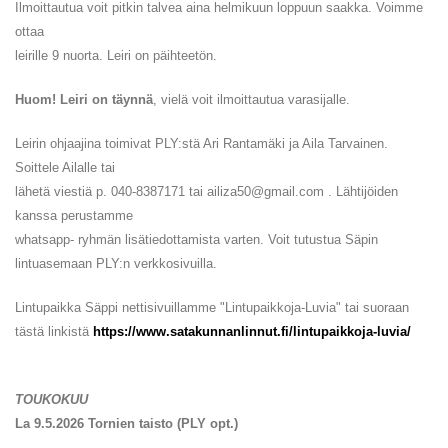
Ilmoittautua voit pitkin talvea aina helmikuun loppuun saakka. Voimme
ottaa
leirille 9 nuorta. Leiri on päihteetön.
Huom! Leiri on täynnä
, vielä voit ilmoittautua varasijalle.
Leirin ohjaajina toimivat PLY:stä Ari Rantamäki ja Aila Tarvainen.
Soittele Ailalle tai
lähetä viestiä p. 040-8387171 tai ailiza50@gmail.com . Lähtijöiden
kanssa perustamme
whatsapp- ryhmän lisätiedottamista varten. Voit tutustua Säpin
lintuasemaan PLY:n verkkosivuilla.
Lintupaikka Säppi nettisivuillamme "Lintupaikkoja-Luvia" tai suoraan
tästä linkistä
https://www.satakunnanlinnut.fi/lintupaikkoja-luvia/
TOUKOKUU
La 9.5.2026 Tornien taisto (PLY opt.)