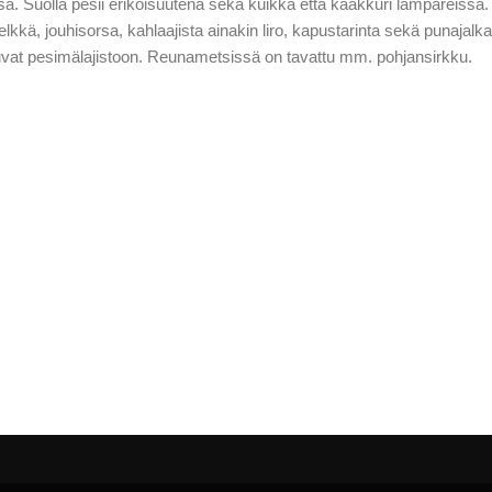
sä. Suolla pesii erikoisuutena sekä kuikka että kaakkuri lampareissa.
kkä, jouhisorsa, kahlaajista ainakin liro, kapustarinta sekä punajalka
uvat pesimälajistoon. Reunametsissä on tavattu mm. pohjansirkku.