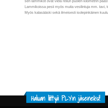
sen lammikot ovat vielä reilun puolen kilometrin pääs
Lammikoissa pesii myös muita vesilintuja mm. tavi, tel
Myös kalasääski sekä ilmeisesti isolepinkäinen kuul
Haluan liittyä PLY:n jäseneksi!