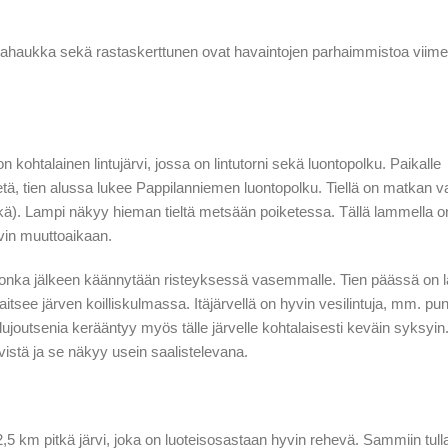
lkahaukka sekä rastaskerttunen ovat havaintojen parhaimmistoa viime
on kohtalainen lintujärvi, jossa on lintutorni sekä luontopolku. Paikalle
tä, tien alussa lukee Pappilanniemen luontopolku. Tiellä on matkan va
kä). Lampi näkyy hieman tieltä metsään poiketessa. Tällä lammella on
yvin muuttoaikaan.
 m, jonka jälkeen käännytään risteyksessä vasemmalle. Tien päässä on 
ijaitsee järven koilliskulmassa. Itäjärvellä on hyvin vesilintuja, mm. pu
lujoutsenia kerääntyy myös tälle järvelle kohtalaisesti keväin syksyin
istä ja se näkyy usein saalistelevana.
,5 km pitkä järvi, joka on luoteisosastaan hyvin rehevä. Sammiin tull