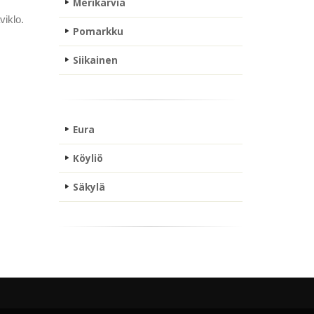
Merikarvia
viklo.
Pomarkku
Siikainen
Eura
Köyliö
Säkylä