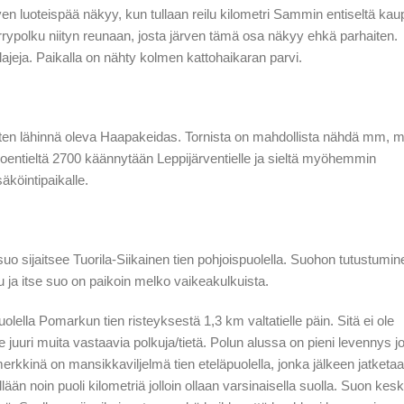
n luoteispää näkyy, kun tullaan reilu kilometri Sammin entiseltä kau
rrypolku niityn reunaan, josta järven tämä osa näkyy ehkä parhaiten.
jeja. Paikalla on nähty kolmen kattohaikaran parvi.
 kuten lähinnä oleva Haapakeidas. Tornista on mahdollista nähdä mm, 
oentieltä 2700 käännytään Leppijärventielle ja sieltä myöhemmin
äköintipaikalle.
o sijaitsee Tuorila-Siikainen tien pohjoispuolella. Suohon tutustumine
u ja itse suo on paikoin melko vaikeakulkuista.
uolella Pomarkun tien risteyksestä 1,3 km valtatielle päin. Sitä ei ole
le juuri muita vastaavia polkuja/tietä. Polun alussa on pieni levennys 
erkkinä on mansikkaviljelmä tien eteläpuolella, jonka jälkeen jatketa
än noin puoli kilometriä jolloin ollaan varsinaisella suolla. Suon kesk