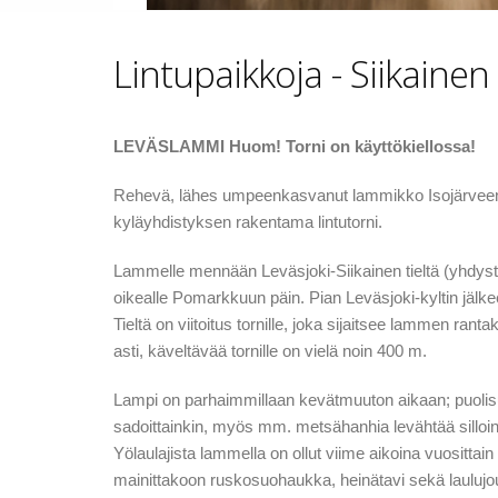
Lintupaikkoja - Siikainen
LEVÄSLAMMI Huom! Torni on käyttökiellossa!
Rehevä, lähes umpeenkasvanut lammikko Isojärveen joh
kyläyhdistyksen rakentama lintutorni.
Lammelle mennään Leväsjoki-Siikainen tieltä (yhdystie 
oikealle Pomarkkuun päin. Pian Leväsjoki-kyltin jälkee
Tieltä on viitoitus tornille, joka sijaitsee lammen rant
asti, käveltävää tornille on vielä noin 400 m.
Lampi on parhaimmillaan kevätmuuton aikaan; puolisuk
sadoittainkin, myös mm. metsähanhia levähtää silloin 
Yölaulajista lammella on ollut viime aikoina vuosittai
mainittakoon ruskosuohaukka, heinätavi sekä laulujo