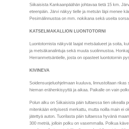
Siikaisista Kankaanpäähän johtavaa tietä 15 km. Järve
eteenpäin. Järvi näkyy tielle ja metsän läpi menee kä
Pesimälinnustoa on mm. nokikana sekä useita sorsala
KATSELMAKALLION LUONTOTORNI
Luontotornista näkyvät laajat metsäalueet ja soita,
ja metsäkanalintuja sekä muuta suolinnustoa. Honkaj
Herranmetsäntielle, josta on opasteet luontotornin pys
KIVINEVA
Soidensuojeluohjelmaan kuuluva, linnustoltaan rikas su
hieman erähenkisyyttä ja aikaa. Paikalle on vain polk
Polun alku on Siikaisista päin tultaessa tien oikealla p
mitenkään erityisesti merkattu, mutta noilla main ei o
jätettyä auton. Tuorilasta päin tultaessa hyvänä maam
300 metriä, jolloin polku on vasemmalla. Polkua kävellä