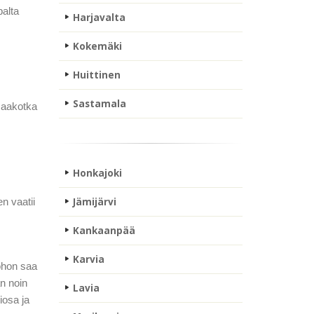
palta
Harjavalta
Kokemäki
Huittinen
Sastamala
maakotka
Honkajoki
n vaatii
Jämijärvi
Kankaanpää
Karvia
johon saa
an noin
Lavia
iosa ja