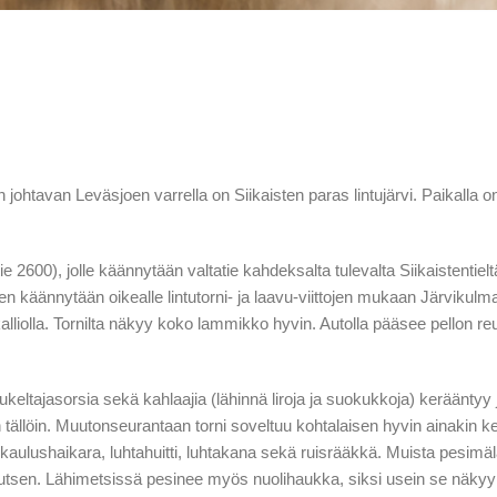
tavan Leväsjoen varrella on Siikaisten paras lintujärvi. Paikalla o
2600), jolle käännytään valtatie kahdeksalta tulevalta Siikaistentielt
n käännytään oikealle lintutorni- ja laavu-viittojen mukaan Järvikulman
akalliolla. Tornilta näkyy koko lammikko hyvin. Autolla pääsee pellon re
eltajasorsia sekä kahlaajia (lähinnä liroja ja suokukkoja) kerääntyy
tällöin. Muutonseurantaan torni soveltuu kohtalaisen hyvin ainakin ke
n kaulushaikara, luhtahuitti, luhtakana sekä ruisrääkkä. Muista pesimäl
utsen. Lähimetsissä pesinee myös nuolihaukka, siksi usein se näkyy