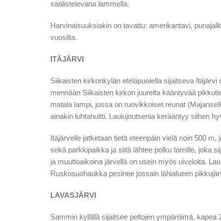
saalistelevana lammella.
Harvinaisuuksiakin on tavattu: amerikantavi, punaja
vuosilta.
ITÄJÄRVI
Siikaisten kirkonkylän eteläpuolella sijaitseva Itäjärvi 
mennään Siikaisten kirkon juurelta kääntyvää pikkutie
matala lampi, jossa on ruovikkoiset reunat (Majansel
ainakin luhtahuitti. Laulujoutsenia kerääntyy siihen h
Itäjärvelle jatketaan tietä eteenpäin vielä noin 500
sekä parkkipaikka ja siitä lähtee polku tornille, joka s
ja muuttoaikoina järvellä on usein myös uiveloita. Lau
Ruskosuohaukka pesinee jossain lähialueen pikkujärv
LAVASJÄRVI
Sammin kylällä sijaitsee peltojen ympäröimä, kapea 2