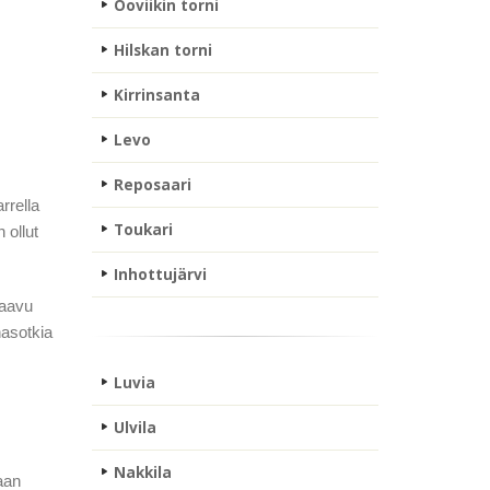
Ooviikin torni
Hilskan torni
Kirrinsanta
Levo
Reposaari
rrella
Toukari
 ollut
Inhottujärvi
laavu
nasotkia
.
Luvia
Ulvila
Nakkila
aan