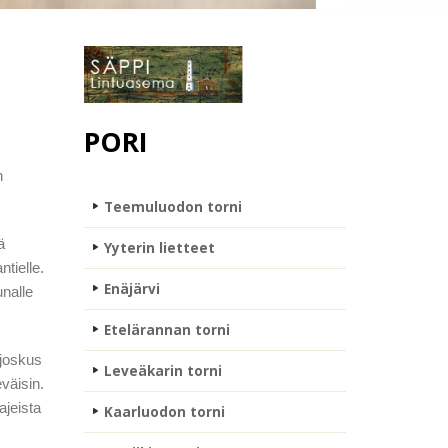
PORI
n
Teemuluodon torni
ä
Yyterin lietteet
tielle.
Enäjärvi
unalle
Etelärannan torni
 joskus
Leveäkarin torni
väisin.
ajeista
Kaarluodon torni