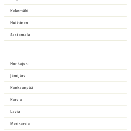
Kokemäki
Huittinen
Sastamala
Honkajoki
Jämijärvi
Kankaanpää
Karvia
Lavia
Merikarvia