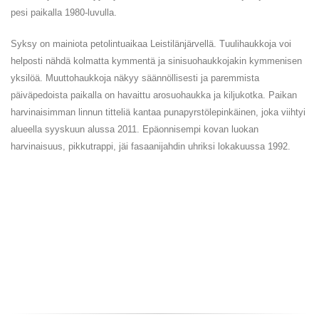
pesi paikalla 1980-luvulla.
Syksy on mainiota petolintuaikaa Leistilänjärvellä. Tuulihaukkoja voi
helposti nähdä kolmatta kymmentä ja sinisuohaukkojakin kymmenisen
yksilöä. Muuttohaukkoja näkyy säännöllisesti ja paremmista
päiväpedoista paikalla on havaittu arosuohaukka ja kiljukotka. Paikan
harvinaisimman linnun titteliä kantaa punapyrstölepinkäinen, joka viihtyi
alueella syyskuun alussa 2011. Epäonnisempi kovan luokan
harvinaisuus, pikkutrappi, jäi fasaanijahdin uhriksi lokakuussa 1992.