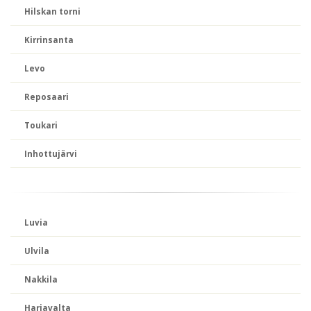
Hilskan torni
Kirrinsanta
Levo
Reposaari
Toukari
Inhottujärvi
Luvia
Ulvila
Nakkila
Harjavalta