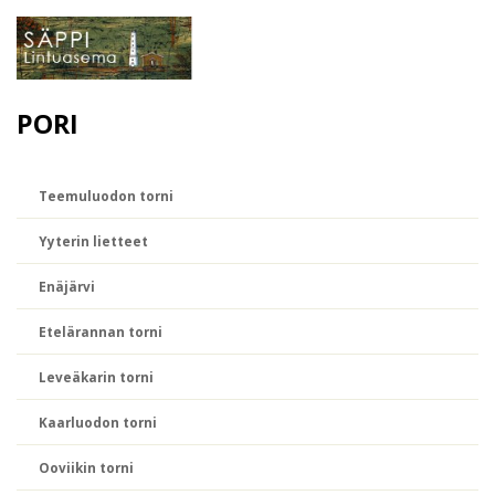
PORI
Teemuluodon torni
Yyterin lietteet
Enäjärvi
Etelärannan torni
Leveäkarin torni
Kaarluodon torni
Ooviikin torni