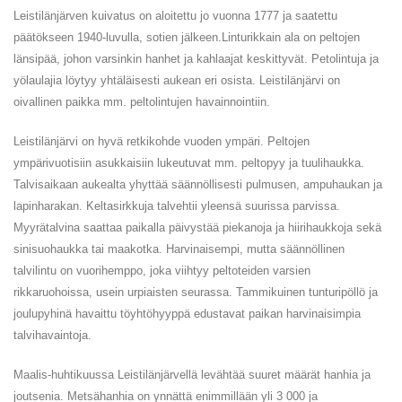
Leistilänjärven kuivatus on aloitettu jo vuonna 1777 ja saatettu
päätökseen 1940-luvulla, sotien jälkeen.Linturikkain ala on peltojen
länsipää, johon varsinkin hanhet ja kahlaajat keskittyvät. Petolintuja ja
yölaulajia löytyy yhtäläisesti aukean eri osista. Leistilänjärvi on
oivallinen paikka mm. peltolintujen havainnointiin.
Leistilänjärvi on hyvä retkikohde vuoden ympäri. Peltojen
ympärivuotisiin asukkaisiin lukeutuvat mm. peltopyy ja tuulihaukka.
Talvisaikaan aukealta yhyttää säännöllisesti pulmusen, ampuhaukan ja
lapinharakan. Keltasirkkuja talvehtii yleensä suurissa parvissa.
Myyrätalvina saattaa paikalla päivystää piekanoja ja hiirihaukkoja sekä
sinisuohaukka tai maakotka. Harvinaisempi, mutta säännöllinen
talvilintu on vuorihemppo, joka viihtyy peltoteiden varsien
rikkaruohoissa, usein urpiaisten seurassa. Tammikuinen tunturipöllö ja
joulupyhinä havaittu töyhtöhyyppä edustavat paikan harvinaisimpia
talvihavaintoja.
Maalis-huhtikuussa Leistilänjärvellä levähtää suuret määrät hanhia ja
joutsenia. Metsähanhia on ynnättä enimmillään yli 3 000 ja