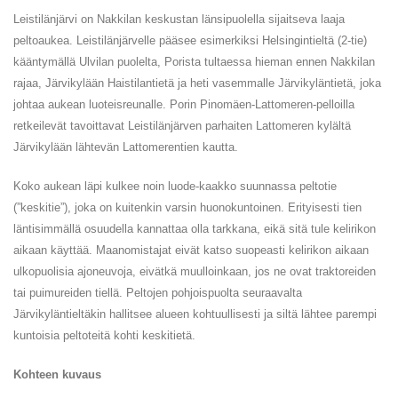
Leistilänjärvi on Nakkilan keskustan länsipuolella sijaitseva laaja
peltoaukea. Leistilänjärvelle pääsee esimerkiksi Helsingintieltä (2-tie)
kääntymällä Ulvilan puolelta, Porista tultaessa hieman ennen Nakkilan
rajaa, Järvikylään Haistilantietä ja heti vasemmalle Järvikyläntietä, joka
johtaa aukean luoteisreunalle. Porin Pinomäen-Lattomeren-pelloilla
retkeilevät tavoittavat Leistilänjärven parhaiten Lattomeren kylältä
Järvikylään lähtevän Lattomerentien kautta.
Koko aukean läpi kulkee noin luode-kaakko suunnassa peltotie
(”keskitie”), joka on kuitenkin varsin huonokuntoinen. Erityisesti tien
läntisimmällä osuudella kannattaa olla tarkkana, eikä sitä tule kelirikon
aikaan käyttää. Maanomistajat eivät katso suopeasti kelirikon aikaan
ulkopuolisia ajoneuvoja, eivätkä muulloinkaan, jos ne ovat traktoreiden
tai puimureiden tiellä. Peltojen pohjoispuolta seuraavalta
Järvikyläntieltäkin hallitsee alueen kohtuullisesti ja siltä lähtee parempi
kuntoisia peltoteitä kohti keskitietä.
Kohteen kuvaus