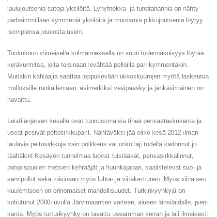
laulujoutsenia satoja yksilöitä. Lyhytnokka- ja tundrahanhia on nähty
parhaimmillaan kymmeniä yksilöitä ja muutamia pikkujoutsenia löytyy
isompiensa joukosta usein.
Toukokuun viimeisellä kolmanneksella on suuri todennäköisyys löytää
keräkurmitsa, joita toisinaan levähtää pelloilla pari kymmentäkin.
Muitakin kahlaajia saattaa loppukevään ukkoskuurojen myötä laskeutua
mulloksille ruokailemaan, esimerkiksi vesipääsky ja jänkäsirriäinen on
havaittu.
Leistilänjärven kesälle ovat tunnusomaisia tiheä pensastaskukanta ja
useat pesivät peltosirkkuparit. Nähtäväksi jää oliko kesä 2012 ilman
laulavia peltosirkkuja vain poikkeus vai onko laji todella kadonnut jo
täältäkin! Kesäyön tunnelmaa luovat ruisrääkät, pensasirkkalinnut,
pohjoispuolen metsien kehrääjät ja huuhkajapari, saalistelevat suo- ja
sarvipöllöt sekä toisinaan myös luhta- ja viitakerttunen. Myös viiriäisen
kuulemiseen on erinomaiset mahdollisuudet. Turkinkyyhkyjä on
kotiutunut 2000-luvulla Järvimaantien varteen, alueen länsilaidalle, pieni
kanta. Myös turturikyyhky on tavattu useamman kerran ja laji ilmeisesti