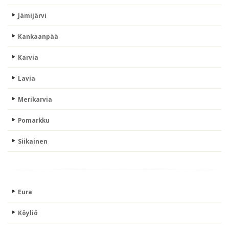
Jämijärvi
Kankaanpää
Karvia
Lavia
Merikarvia
Pomarkku
Siikainen
Eura
Köyliö