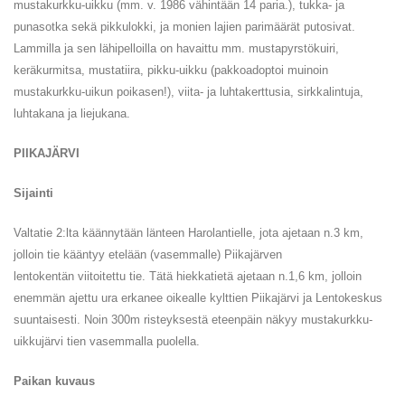
mustakurkku-uikku (mm. v. 1986 vähintään 14 paria.), tukka- ja
punasotka sekä pikkulokki, ja monien lajien parimäärät putosivat.
Lammilla ja sen lähipelloilla on havaittu mm. mustapyrstökuiri,
keräkurmitsa, mustatiira, pikku-uikku (pakkoadoptoi muinoin
mustakurkku-uikun poikasen!), viita- ja luhtakerttusia, sirkkalintuja,
luhtakana ja liejukana.
PIIKAJÄRVI
Sijainti
Valtatie 2:lta käännytään länteen Harolantielle, jota ajetaan n.3 km,
jolloin tie kääntyy etelään (vasemmalle) Piikajärven
lentokentän viitoitettu tie. Tätä hiekkatietä ajetaan n.1,6 km, jolloin
enemmän ajettu ura erkanee oikealle kylttien Piikajärvi ja Lentokeskus
suuntaisesti. Noin 300m risteyksestä eteenpäin näkyy mustakurkku-
uikkujärvi tien vasemmalla puolella.
Paikan kuvaus