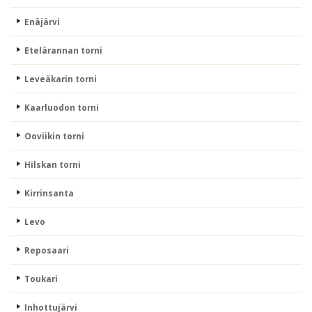
Enäjärvi
Etelärannan torni
Leveäkarin torni
Kaarluodon torni
Ooviikin torni
Hilskan torni
Kirrinsanta
Levo
Reposaari
Toukari
Inhottujärvi