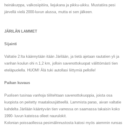
heinäkurppa, valkosiipitiira, liejukana ja pikku-uikku. Mustatiira pesi
järvellä vielä 2000-luvun alussa, mutta ei sen jälkeen.
JÄRILÄN LAMMET
Sijainti
Valtatie 2:lta käännytään itään Järilään, ja tietä ajetaan rautatien yli ja
vanhan koulun ohi n.1,2 km, jolloin savenottokuopat välittömästi tien
eteläpuolella. HUOM! Älä tuki autollasi liittymiä pellolle!
Paikan kuvaus
Puolisen tusinaa vanhoja tiilitehtaan savenottokuoppia, joista osa
kuopista on peitetty maatalousjätteellä. Lammista paras, aivan valtatie
kahdelta Järilään kääntyvän tien varressa on saamassa takaisin koko
1990- luvun kateissa olleet naurulokit.
Kolonian poissaollessa pesimälinnustosta katosi myös aiemmin runsas