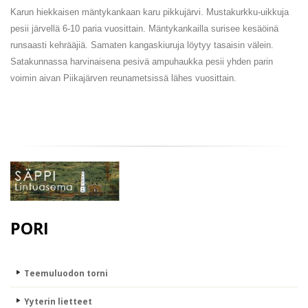
Karun hiekkaisen mäntykankaan karu pikkujärvi. Mustakurkku-uikkuja
pesii järvellä 6-10 paria vuosittain. Mäntykankailla surisee kesäöinä
runsaasti kehrääjiä. Samaten kangaskiuruja löytyy tasaisin välein.
Satakunnassa harvinaisena pesivä ampuhaukka pesii yhden parin
voimin aivan Piikajärven reunametsissä lähes vuosittain.
PORI
Teemuluodon torni
Yyterin lietteet