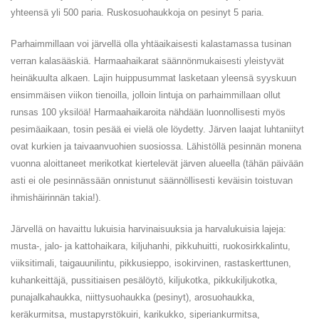
yhteensä yli 500 paria. Ruskosuohaukkoja on pesinyt 5 paria.
Parhaimmillaan voi järvellä olla yhtäaikaisesti kalastamassa tusinan
verran kalasääskiä. Harmaahaikarat säännönmukaisesti yleistyvät
heinäkuulta alkaen. Lajin huippusummat lasketaan yleensä syyskuun
ensimmäisen viikon tienoilla, jolloin lintuja on parhaimmillaan ollut
runsas 100 yksilöä! Harmaahaikaroita nähdään luonnollisesti myös
pesimäaikaan, tosin pesää ei vielä ole löydetty. Järven laajat luhtaniityt
ovat kurkien ja taivaanvuohien suosiossa. Lähistöllä pesinnän monena
vuonna aloittaneet merikotkat kiertelevät järven alueella (tähän päivään
asti ei ole pesinnässään onnistunut säännöllisesti keväisin toistuvan
ihmishäirinnän takia!).
Järvellä on havaittu lukuisia harvinaisuuksia ja harvalukuisia lajeja:
musta-, jalo- ja kattohaikara, kiljuhanhi, pikkuhuitti, ruokosirkkalintu,
viiksitimali, taigauunilintu, pikkusieppo, isokirvinen, rastaskerttunen,
kuhankeittäjä, pussitiaisen pesälöytö, kiljukotka, pikkukiljukotka,
punajalkahaukka, niittysuohaukka (pesinyt), arosuohaukka,
keräkurmitsa, mustapyrstökuiri, karikukko, siperiankurmitsa,