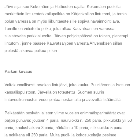
Järvi sijaitsee Kokemäen ja Huttiosten rajalla. Kokemäen puolella
merkittävin lintujentarkkailupaikka on Kärjenkallion lintutorni, ja tornin
polun varressa on myös liikuntaesteisille sopiva havainnointilava.
Tornille on viitoitettu polku, joka alkaa Kauvatsantien varressa
sijaistevalta parkkialueelta. Järven pohjoispäässä on toinen, pienempi
lintutorni, jonne pääsee Kauvatsanjoen varresta Ahvenuksen sillan
pielestä alkavaa polkua pitkin.
Paikan kuvaus
Valtakunnallisesti arvokas lintujärvi, joka kuuluu Puurijärven ja Isosuon
kansallispuistoon. Järvellä on toteutettu Suomen suurin
lintuvesikunnostus vedenpintaa nostamalla ja avovettä lisäämällä.
Pelkästään pesivän lajiston viime vuosien enimmäisparimäärät ovat
paljon puhuvia: joutsen 4 paria, naurulokki n. 250 paria, pikkulokki yli 50
paria, kaulushaikara 3 paria, härkälintu 10 paria, silkkiuikku 5 paria
ja nokikana yli 250 paria. Muita puoli- ja kokosukeltajia pesinee