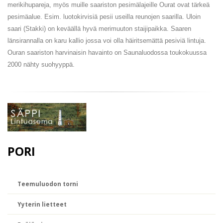
merikihupareja, myös muille saariston pesimälajeille Ourat ovat tärkeä
pesimäalue. Esim. luotokirvisiä pesii useilla reunojen saarilla. Uloin
saari (Stakki) on keväällä hyvä merimuuton staijipaikka. Saaren
länsirannalla on karu kallio jossa voi olla häiritsemättä pesiviä lintuja.
Ouran saariston harvinaisin havainto on Saunaluodossa toukokuussa
2000 nähty suohyyppä.
PORI
Teemuluodon torni
Yyterin lietteet