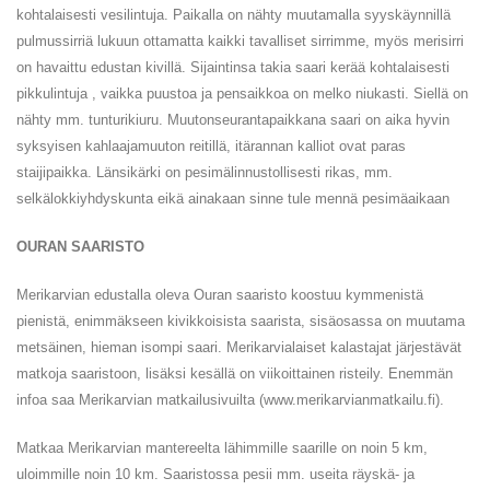
kohtalaisesti vesilintuja. Paikalla on nähty muutamalla syyskäynnillä
pulmussirriä lukuun ottamatta kaikki tavalliset sirrimme, myös merisirri
on havaittu edustan kivillä. Sijaintinsa takia saari kerää kohtalaisesti
pikkulintuja , vaikka puustoa ja pensaikkoa on melko niukasti. Siellä on
nähty mm. tunturikiuru. Muutonseurantapaikkana saari on aika hyvin
syksyisen kahlaajamuuton reitillä, itärannan kalliot ovat paras
staijipaikka. Länsikärki on pesimälinnustollisesti rikas, mm.
selkälokkiyhdyskunta eikä ainakaan sinne tule mennä pesimäaikaan
OURAN SAARISTO
Merikarvian edustalla oleva Ouran saaristo koostuu kymmenistä
pienistä, enimmäkseen kivikkoisista saarista, sisäosassa on muutama
metsäinen, hieman isompi saari. Merikarvialaiset kalastajat järjestävät
matkoja saaristoon, lisäksi kesällä on viikoittainen risteily. Enemmän
infoa saa Merikarvian matkailusivuilta (www.merikarvianmatkailu.fi).
Matkaa Merikarvian mantereelta lähimmille saarille on noin 5 km,
uloimmille noin 10 km. Saaristossa pesii mm. useita räyskä- ja