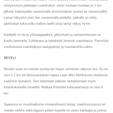
risteyksessä jatketaan Luotokulma -viitan mukaan suoraan ja 1 km
jälkeen käännytään vasemmalle (ensimmäinen isompi tie vasemmalle).
Lampi näkyykin pian tien vasemmalla puolella, paikalle on tehty
parkkialue sekä polku kallion laelle josta lampi näkyy hyvin.
Kalafjelli on hyvä yölaulajapaikka, pikkuhuitti ja rastaskerttunen on
kuultu lammella. Luhtakana ja luhtahuitti lienevät vuosittaisia. Pesivistä
vesilinnuista mainittakoon laulujoutsen ja mustakurkku-uikku.
REVELI
Revelin saari on mereen työntyvän harjun viimeinen näkyvä osa. Se on
noin 1,5 km itä länsisuuntainen kapea saari ollen Merikarvian eteläosan
saariston lounaisin. Sen itärantaan pääsee rantautumaan myös
keskikokoisella veneellä. Matkaa Köörtilän kalasatamasta on noin 6
km.
Saaressa on muuttoaikoina monipuolisesti lintuja; kaakkoisosassa on
matala särkkä sekä laguuni joiden liepeillä on usein kahlaajia ja joskus