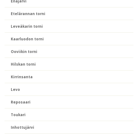
Enäjärvi
Etelärannan torni
Leveäkarin torni
Kaarluodon torni
Ooviikin torni
Hilskan torni
Kirrinsanta
Levo
Reposaari
Toukari
Inhottujärvi