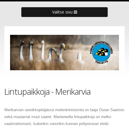
Valitse sivu
Lintupaikkoja - Merikarvia
Merikarvian rannikkopitäjässä mielenkiintoisinta on laaja Ouran Saaristo
sekä muutamat muut saaret. Mantereella lintupaikkoja on melko
vaatimattomasti, kuitenkin varsinkin kunnan pohjoisosan etelä-