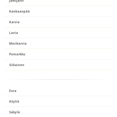
Jämijärvi
Kankaanpää
Karvia
Lavia
Merikarvia
Pomarkku
Siikainen
Eura
Köyliö
Säkylä