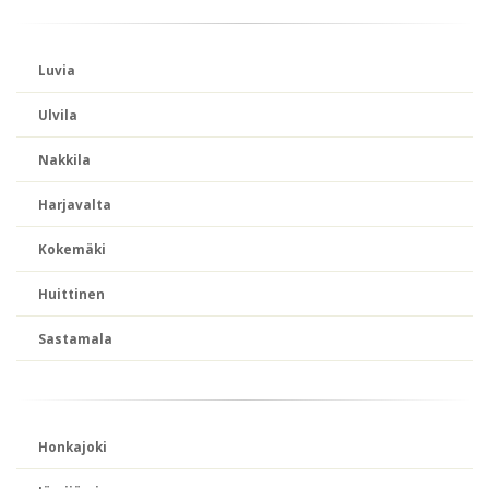
Luvia
Ulvila
Nakkila
Harjavalta
Kokemäki
Huittinen
Sastamala
Honkajoki