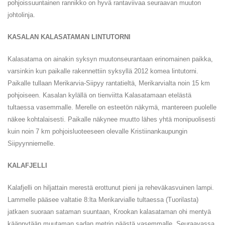
pohjoissuuntainen rannikko on hyvä rantaviivaa seuraavan muuton
johtolinja.
KASALAN KALASATAMAN LINTUTORNI
Kalasatama on ainakin syksyn muutonseurantaan erinomainen paikka,
varsinkin kun paikalle rakennettiin syksyllä 2012 komea lintutorni.
Paikalle tullaan Merikarvia-Siipyy rantatieltä, Merikarvialta noin 15 km
pohjoiseen. Kasalan kylällä on tienviitta Kalasatamaan etelästä
tultaessa vasemmalle. Merelle on esteetön näkymä, mantereen puolelle
näkee kohtalaisesti. Paikalle näkynee muutto lähes yhtä monipuolisesti
kuin noin 7 km pohjoisluoteeseen olevalle Kristiinankaupungin
Siipyynniemelle.
KALAFJELLI
Kalafjelli on hiljattain merestä erottunut pieni ja reheväkasvuinen lampi.
Lammelle pääsee valtatie 8:lta Merikarvialle tultaessa (Tuorilasta)
jatkaen suoraan sataman suuntaan, Krookan kalasataman ohi mentyä
käännytään muutaman sadan metrin päästä vasemmalle. Seuraavassa