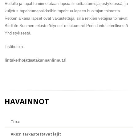
Retkille ja tapahtumiin otetaan lapsia ilmoittautumisjärjestyksessä, ja
kuljetus tapahtumapaikkoihin tapahtuu lapsen huoltajan toimesta.
Retken aikana lapset ovat vakuutettuja, sillä retkien vetäjinä toimivat
BirdLife Suomen rekisteröityneet retkikummit Porin Lintutieteellisestä
Yhdistyksestä.
Lisätietoja:
lintukerho(at)satakunnanlinnut.fi
HAVAINNOT
Tiira
ARK:n tarkastettavat lajit