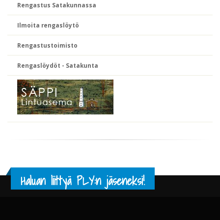
Rengastus Satakunnassa
Ilmoita rengaslöytö
Rengastustoimisto
Rengaslöydöt - Satakunta
Haluan liittyä PLY:n jäseneksi!