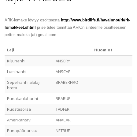
ARK-lomake löytyy osoitteesta
http://www.birdlife.fi/havainnot/rk/rk-
lomakkeet.shtml
ja se tulee toimittaa ARK:n sihteerille osoitteeseen
petteri.makela (at) gmail.com
Laji
Huomiot
Kiljuhanhi
ANSERY
Lumihanhi
ANSCAE
Sepelhanhi alalaji
BRABERHRO
hrota
Punakaulahanhi
BRARUF
Ruostesorsa
TADFER
Amerikantavi
ANACAR
Punapäänarsku
NETRUF