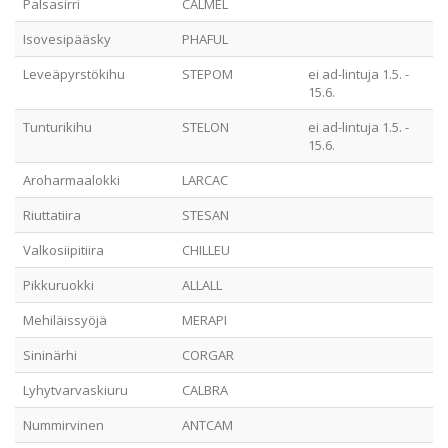
Palsasirri
CALMEL
Isovesipääsky
PHAFUL
Leveäpyrstökihu
STEPOM
ei ad-lintuja 1.5. -
15.6.
Tunturikihu
STELON
ei ad-lintuja 1.5. -
15.6.
Aroharmaalokki
LARCAC
Riuttatiira
STESAN
Valkosiipitiira
CHILLEU
Pikkuruokki
ALLALL
Mehiläissyöjä
MERAPI
Sininärhi
CORGAR
Lyhytvarvaskiuru
CALBRA
Nummirvinen
ANTCAM