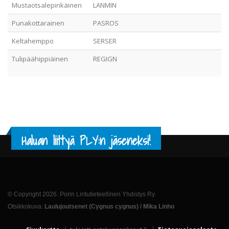
Mustaotsalepinkäinen
LANMIN
Punakottarainen
PASROS
Keltahemppo
SERSER
Tulipäähippiäinen
REGIGN
Haluan liittyä PLY:n jäseneksi!
© Copyright 2026. Porin Lintutieteellinen Yhdistys Ry.
Otsikkokuva:
Laulujoutsenet (Cygnus cygnus) / Mika Linho