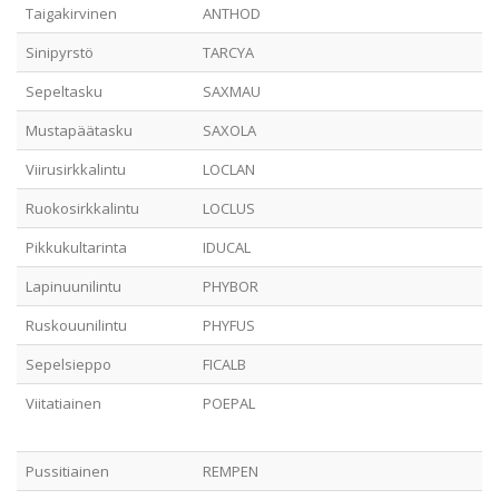
Taigakirvinen
ANTHOD
Sinipyrstö
TARCYA
Sepeltasku
SAXMAU
Mustapäätasku
SAXOLA
Viirusirkkalintu
LOCLAN
Ruokosirkkalintu
LOCLUS
Pikkukultarinta
IDUCAL
Lapinuunilintu
PHYBOR
Ruskouunilintu
PHYFUS
Sepelsieppo
FICALB
Viitatiainen
POEPAL
Pussitiainen
REMPEN