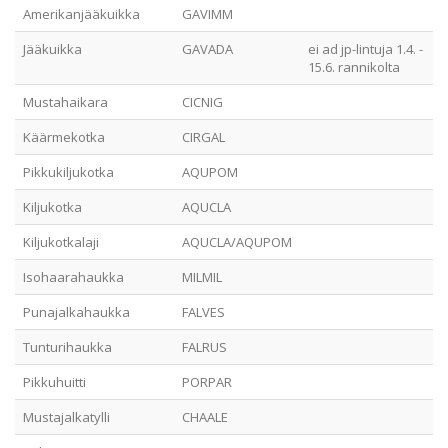
Amerikanjääkuikka
GAVIMM
Jääkuikka
GAVADA
ei ad jp-lintuja 1.4. -
15.6. rannikolta
Mustahaikara
CICNIG
Käärmekotka
CIRGAL
Pikkukiljukotka
AQUPOM
Kiljukotka
AQUCLA
Kiljukotkalaji
AQUCLA/AQUPOM
Isohaarahaukka
MILMIL
Punajalkahaukka
FALVES
Tunturihaukka
FALRUS
Pikkuhuitti
PORPAR
Mustajalkatylli
CHAALE