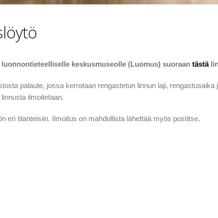
slöytö
n luonnontieteelliselle keskusmuseolle (Luomus) suoraan
tästä
li
tosta palaute, jossa kerrotaan rengastetun linnun laji, rengastusaika j
linnusta ilmoitetaan.
 eri tilanteisiin. Ilmoitus on mahdollista lähettää myös postitse.