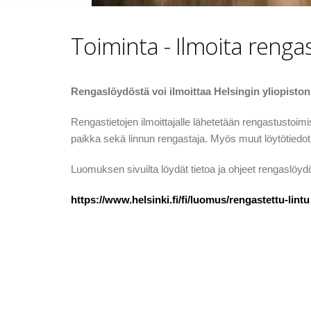
Toiminta - Ilmoita renga
Rengaslöydöstä voi ilmoittaa Helsingin yliopisto
Rengastietojen ilmoittajalle lähetetään rengastustoimis
paikka sekä linnun rengastaja. Myös muut löytötiedot 
Luomuksen sivuilta löydät tietoa ja ohjeet rengaslöydön
https://www.helsinki.fi/fi/luomus/rengastettu-lintu