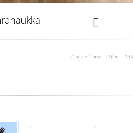
rahaukka
Jaakko Esama
Pori
15
Haarahaukka
Haarahaukka
Tapani
Lilja
Kari Kekki