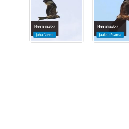
Haarahaukka
Haarahaukka
Juha Niemi
Jaakko Esama