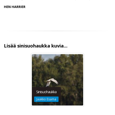
HEN HARRIER
Lisää sinisuohaukka kuvia...
Sinisuohaukka
Jaakko Esama
Sinisuohaukka