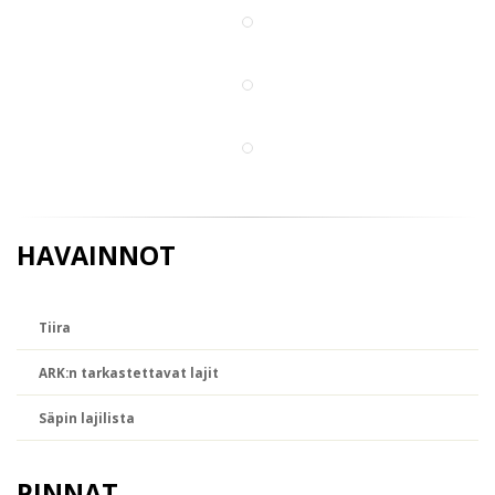
Juha Niemi
Sinisuohaukka
Tapani Lilja
Sinisuohaukka
Kalevi A.E.
Koski
HAVAINNOT
Tiira
ARK:n tarkastettavat lajit
Säpin lajilista
PINNAT