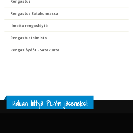
Rengastus
Rengastus Satakunnassa
Ilmoita rengaslöytö
Rengastustoimisto
Rengaslöydöt - Satakunta
Haluan liittyä PLY:n jäseneksi!