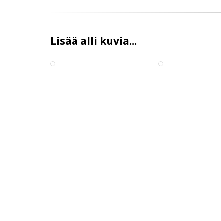
Lisää alli kuvia...
Alli
Alli
Tapani
Pasi
Lilja
Alanko