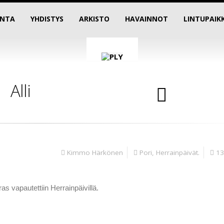
INTA
YHDISTYS
ARKISTO
HAVAINNOT
LINTUPAIK
Alli
Kimmo Härkönen
Pori, Herrainpäivät.
13
as vapautettiin Herrainpäivillä.