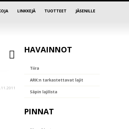
KOJA
LINKKEJÄ
TUOTTEET
JÄSENILLE
HAVAINNOT
Tiira
ARK:n tarkastettavat lajit
.11.2011
Säpin lajilista
PINNAT