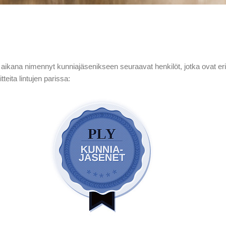
sa aikana nimennyt kunniajäsenikseen seuraavat henkilöt, jotka ovat er
teita lintujen parissa: