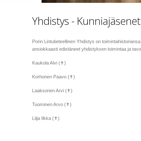
Yhdistys - Kunniajäsenet
Porin Lintutieteellinen Yhdistys on toimintahistorian
ansiokkaasti edistäneet yhdistyksen toimintaa ja tavoit
Kaukola Alvi (✝)
Korhonen Paavo (✝)
Laaksonen Arvi (✝)
Tuominen Arvo (✝)
Lilja Ilkka (✝)