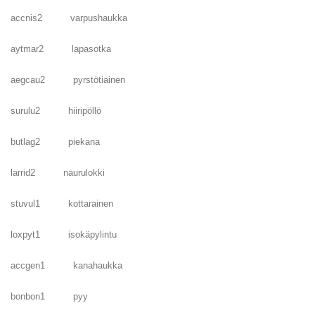
accnis2 varpushaukka
aytmar2 lapasotka
aegcau2 pyrstötiainen
surulu2 hiiripöllö
butlag2 piekana
larrid2 naurulokki
stuvul1 kottarainen
loxpyt1 isokäpylintu
accgen1 kanahaukka
bonbon1 pyy