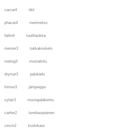
carcar4 tikli
phacar4 merimetso
faltin4 tuulihaukka
merser3 tukkakoskelo
melnig3 mustalintu
drymar3 palokärki
frimon3 järripeippo
sylatr3 mustapääkerttu
carhor2 tundraurpiainen
cincin2 koskikara