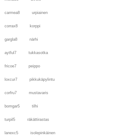
carmea8 urpiainen
corrax8 korppi
gargla8 närhi
aytful7 tukkasotka
fricoe7 peippo
loxcur7 pikkukäpylintu
corfru7 mustavaris
bomgar5 tilhi
turpil5 räkättirastas
lanexc5 isolepinkäinen