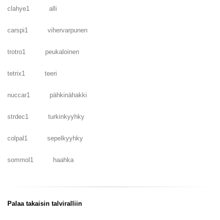
clahye1 alli
carspi1 vihervarpunen
trotro1 peukaloinen
tetrix1 teeri
nuccar1 pähkinähakki
strdec1 turkinkyyhky
colpal1 sepelkyyhky
sommol1 haahka
Palaa takaisin talviralliin