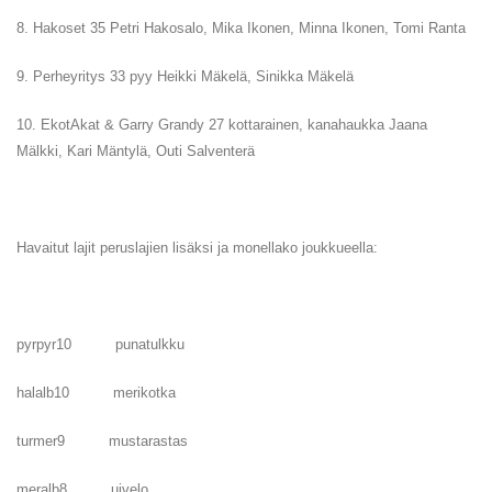
8. Hakoset 35 Petri Hakosalo, Mika Ikonen, Minna Ikonen, Tomi Ranta
9. Perheyritys 33 pyy Heikki Mäkelä, Sinikka Mäkelä
10. EkotAkat & Garry Grandy 27 kottarainen, kanahaukka Jaana
Mälkki, Kari Mäntylä, Outi Salventerä
Havaitut lajit peruslajien lisäksi ja monellako joukkueella:
pyrpyr10 punatulkku
halalb10 merikotka
turmer9 mustarastas
meralb8 uivelo