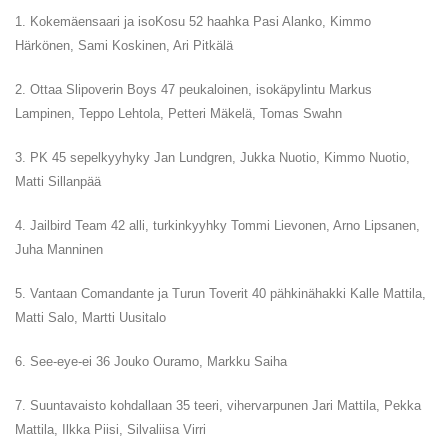
1. Kokemäensaari ja isoKosu 52 haahka Pasi Alanko, Kimmo
Härkönen, Sami Koskinen, Ari Pitkälä
2. Ottaa Slipoverin Boys 47 peukaloinen, isokäpylintu Markus
Lampinen, Teppo Lehtola, Petteri Mäkelä, Tomas Swahn
3. PK 45 sepelkyyhyky Jan Lundgren, Jukka Nuotio, Kimmo Nuotio,
Matti Sillanpää
4. Jailbird Team 42 alli, turkinkyyhky Tommi Lievonen, Arno Lipsanen,
Juha Manninen
5. Vantaan Comandante ja Turun Toverit 40 pähkinähakki Kalle Mattila,
Matti Salo, Martti Uusitalo
6. See-eye-ei 36 Jouko Ouramo, Markku Saiha
7. Suuntavaisto kohdallaan 35 teeri, vihervarpunen Jari Mattila, Pekka
Mattila, Ilkka Piisi, Silvaliisa Virri