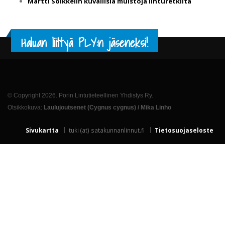
Martti Soikkelin kuvallisia muistoja linturetkiltä
Haluan liittyä PLY:n jäseneksi!
© Copyright 2026. Porin Lintutieteellinen Yhdistys Ry.
Otsikkokuva:
Laulujoutsenet (Cygnus cygnus) / Mika Linho
Sivukartta
tuki (at) satakunnanlinnut.fi
Tietosuojaseloste