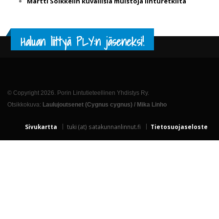
Martti Soikkelin kuvallisia muistoja linturetkiltä
Haluan liittyä PLY:n jäseneksi!
© Copyright 2026. Porin Lintutieteellinen Yhdistys Ry.
Otsikkokuva:
Laulujoutsenet (Cygnus cygnus) / Mika Linho
Sivukartta
tuki (at) satakunnanlinnut.fi
Tietosuojaseloste