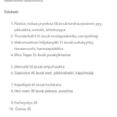
taidemuseon auditoriossa.
Tulokset:
Fläskiä, niskaa ja potkaa 58 ässät tundraurpiainen, pyy,
pikkutikka, isolokki, lehtokurppa
Thunderball II 55 ässät mustapääkerttu, sarvipöllölaji
Maksimaalinen hiilijalanjälki 51 ässät uuttukyyhky,
taivaanvuohi, harmaapäätikka
Miss Teppo 51 ässät punakylkirastas
Meisselit 50 ässät ampuhaukka
Siipisiskot 46 ässät teeri, pähkinähakki, käpylintulaji
Räpeltäjät 43 ässät koskikara
Hevi team 39 ässät piekana, punarinta
Perheyritys 39
Corvus 35