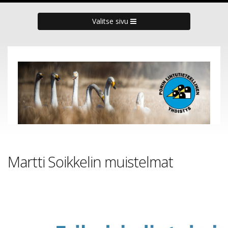
Valitse sivu
Martti Soikkelin muistelmat