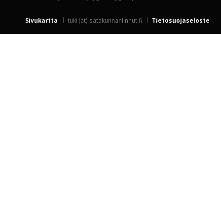
Sivukartta
tuki (at) satakunnanlinnut.fi
Tietosuojaseloste