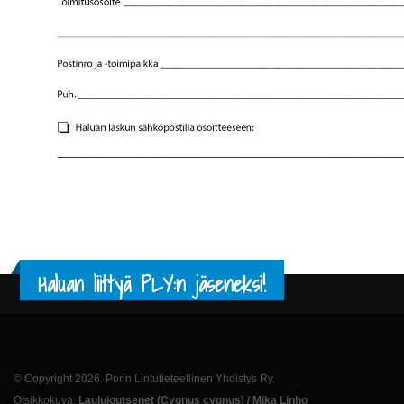
Haluan liittyä PLY:n jäseneksi!
© Copyright 2026. Porin Lintutieteellinen Yhdistys Ry.
Otsikkokuva:
Laulujoutsenet (Cygnus cygnus) / Mika Linho