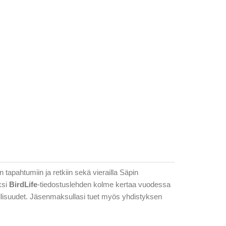
 tapahtumiin ja retkiin sekä vierailla Säpin
ksi
BirdLife
-tiedostuslehden kolme kertaa vuodessa
dollisuudet. Jäsenmaksullasi tuet myös yhdistyksen