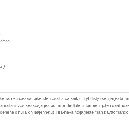
ksi
lehteä.
än)
kerran vuodessa, oikeuden osallistua kaikkiin yhdistyksen järjestämiin
samalla myös keskusjärjestöömme BirdLife Suomeen, joten saat lisä
Jäsenenä sinulla on laajennetut Tiira-havaintojärjestelmän käyttömah