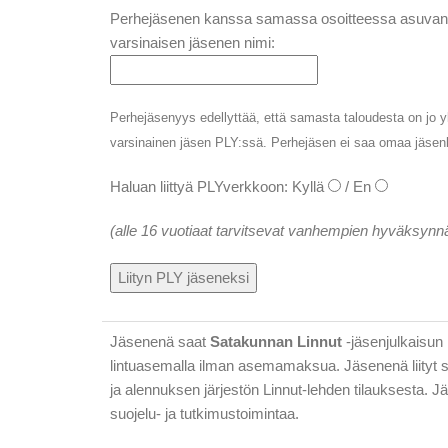
Perhejäsenen kanssa samassa osoitteessa asuvan
varsinaisen jäsenen nimi:
Perhejäsenyys edellyttää, että samasta taloudesta on jo y
varsinainen jäsen PLY:ssä. Perhejäsen ei saa omaa jäsen
Haluan liittyä PLYverkkoon: Kyllä
/ En
(alle 16 vuotiaat tarvitsevat vanhempien hyväksynn
Jäsenenä saat
Satakunnan Linnut
-jäsenjulkaisun 
lintuasemalla ilman asemamaksua. Jäsenenä liityt 
ja alennuksen järjestön Linnut-lehden tilauksesta. 
suojelu- ja tutkimustoimintaa.