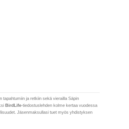
 tapahtumiin ja retkiin sekä vierailla Säpin
ksi
BirdLife
-tiedostuslehden kolme kertaa vuodessa
dollisuudet. Jäsenmaksullasi tuet myös yhdistyksen