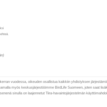
ksi
lehteä.
än)
kerran vuodessa, oikeuden osallistua kaikkiin yhdistyksen järjestämiin
samalla myös keskusjärjestöömme BirdLife Suomeen, joten saat lisä
Jäsenenä sinulla on laajennetut Tiira-havaintojärjestelmän käyttömah