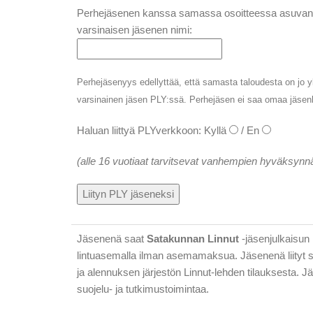
Perhejäsenen kanssa samassa osoitteessa asuvan
varsinaisen jäsenen nimi:
Perhejäsenyys edellyttää, että samasta taloudesta on jo y
varsinainen jäsen PLY:ssä. Perhejäsen ei saa omaa jäsen
Haluan liittyä PLYverkkoon: Kyllä
/ En
(alle 16 vuotiaat tarvitsevat vanhempien hyväksynn
Jäsenenä saat
Satakunnan Linnut
-jäsenjulkaisun 
lintuasemalla ilman asemamaksua. Jäsenenä liityt 
ja alennuksen järjestön Linnut-lehden tilauksesta. 
suojelu- ja tutkimustoimintaa.