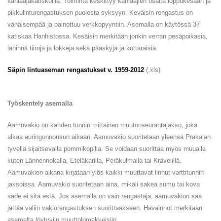
kahlaajakatiskoilla. Toiminta keskittyy kahlaajien osalta loppukesään ja
pikkulinturengastuksen puolesta syksyyn. Keväisin rengastus on
vähäisempää ja painottuu verkkopyyntiin. Asemalla on käytössä 37
katiskaa Hanhistossa. Kesäisin merkitään jonkin verran pesäpoikasia,
lähinnä tiiroja ja lokkeja sekä pääskyjä ja kottaraisia.
Säpin lintuaseman rengastukset v. 1959-2012
(.xls)
Työskentely asemalla
Aamuvakio on kahden tunnin mittainen muutonseurantajakso, joka
alkaa auringonnousun aikaan. Aamuvakio suoritetaan yleensä Prakalan
tyvellä sijaitsevalla pommikopilla. Se voidaan suorittaa myös muualla
kuten Lännennokalla, Eteläkarilla, Peräkulmalla tai Krävelillä.
Aamuvakion aikana kirjataan ylös kaikki muuttavat linnut varttitunnin
jaksoissa. Aamuvakio suoritetaan aina, mikäli sakea sumu tai kova
sade ei sitä estä. Jos asemalla on vain rengastaja, aamuvakion saa
jättää väliin vakiorengastuksen suorittaakseen. Havainnot merkitään
asemalta löytyviin muuttolomakkeisiin.