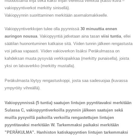
muodostama linja sekä kaksi linjan viereistä verkkoa (katso kuva –
vakiopyyntiverkot merkitty sinisellä).
Vakiopyynnin suorittaminen merkitään asemalomakkeelle.
Vakiopyyntiverkkojen tulee olla pyynnissä
30 minuuttia ennen
auringon nousua
. Vakiopyyntiä jatketaan aina tasan
viisi tuntia
, ellei
säätilan huonontuminen katkaise sitä. Viiden tunnin jälkeen rengastusta
voi jatkaa vapaasti. Viiden vakioverkon lisäksi Peräkulmassa on
kahdeksan muuta pysyvää verkkopaikkaa (merkitty punaisella), joista
yksi on latvaverkko (merkitty mustalla).
Peräkulmasta löytyy rengastuskoppi, josta saa sadesuojaa (kuvassa
ympyröity vihreällä).
Vakiopyynnissä (5 tuntia) saatujen lintujen pyyntitavaksi merkitään
Sulassa C, vakiopyyntiverkoilla pyynnin jälkeen saatujen sekä
muilla pysyvillä paikoilla verkoilla rengastettujen lintujen
pyyntitavaksi merkitään W. Tarkemmaksi paikaksi merkitään
”PERÄKULMA”. Hanhiston katiskapyyntien lintujen tarkemmaksi