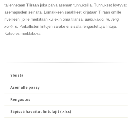
tallennetaan
Tiiraan
joka päivä aseman tunnuksilla. Tunnukset löytyvät
asemapuolen seinältä. Lomakkeen sarakkeet kirjataan Tiiraan omille
riveilleen, joille merkitään kullekin oma tilansa:
aamuvakio, m, reng,
kontr, p
. Paikallisten lintujen sarake ei sisällä rengastettuja lintuja.
Katso esimerkkikuva.
Yleistä
Asemalle pääsy
Rengastus
Säpissä havaitut lintulajit
(.xlsx)