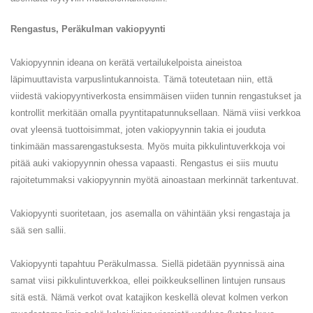
Rengastus, Peräkulman vakiopyynti
Vakiopyynnin ideana on kerätä vertailukelpoista aineistoa
läpimuuttavista varpuslintukannoista. Tämä toteutetaan niin, että
viidestä vakiopyyntiverkosta ensimmäisen viiden tunnin rengastukset ja
kontrollit merkitään omalla pyyntitapatunnuksellaan. Nämä viisi verkkoa
ovat yleensä tuottoisimmat, joten vakiopyynnin takia ei jouduta
tinkimään massarengastuksesta. Myös muita pikkulintuverkkoja voi
pitää auki vakiopyynnin ohessa vapaasti. Rengastus ei siis muutu
rajoitetummaksi vakiopyynnin myötä ainoastaan merkinnät tarkentuvat.
Vakiopyynti suoritetaan, jos asemalla on vähintään yksi rengastaja ja
sää sen sallii.
Vakiopyynti tapahtuu Peräkulmassa. Siellä pidetään pyynnissä aina
samat viisi pikkulintuverkkoa, ellei poikkeuksellinen lintujen runsaus
sitä estä. Nämä verkot ovat katajikon keskellä olevat kolmen verkon