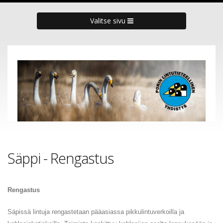
Valitse sivu
Säppi - Rengastus
Rengastus
Säpissä lintuja rengastetaan pääasiassa pikkulintuverkoilla ja