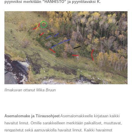
pyynniksi merkitään ”HANHISTO” ja pyyntitavaksi K.
Ilmakuvan ottanut Mika Bruun
Asemalomake ja Tiirausohjeet
Asemalomakkeelle kirjataan kaikki
havaitut linnut. Omille sarakkeilleen merkitään paikalliset, muuttavat,
rengastetut sekä aamuvakiolla havaitut linnut. Kaikki havainnot