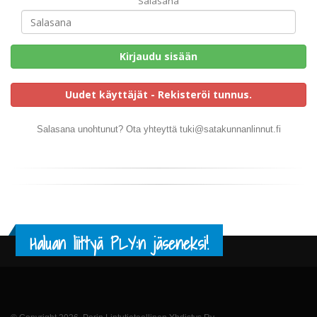
Salasana
Kirjaudu sisään
Uudet käyttäjät - Rekisteröi tunnus.
Salasana unohtunut? Ota yhteyttä tuki@satakunnanlinnut.fi
Haluan liittyä PLY:n jäseneksi!