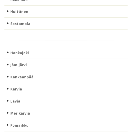
Huittinen
Sastamala
Honkajoki
Jämijärvi
Kankaanpää
Karvia
Lavia
Merikarvia
Pomarkku