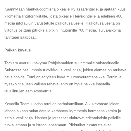
Käännytään Mäntyluodontieltä oikealle Kyläsaarentielle, ja ajetaan kuusi
kilometriä lintutorniviitalle, josta oikealle Fleiviikintielle ja edelleen 400
metriä infotauluin varustetulle paikoitusalueelle. Paikoitusalueelta on
viitoitus osittain pitkoksia pitkin lintutornille 700 metriä. Tulva-aikoina
tarvitaan saappaat.
Paikan kuvaus
Tornista avautuu näkymä Pohjoismaiden suurimmalle suistoalueelle.
Suistossa pesii monia ruovikko- ja vesilintuja, joiden elämää on mukava
havainnoida. Torni on erityisen hyvä muutonseurantapaikka. Tornin ja
pysäköintialueen välinen rehevä lehto on hyvä paikka ihastella
laululintujen aamukonserttia.
Keväällä Teemuluodon torni on parhaimmillaan. Alkukeväästä jäiden
lähdön aikaan sulan äärelle kerääntyy kymmeniä harmaahaikaroita ja
satoja vesilintuja. Hanhet ja joutsenet viuhtovat edestakaisin pelloille
ruokailemaan ja suistoon lepäämään. Pikkutikat rummuttelevat