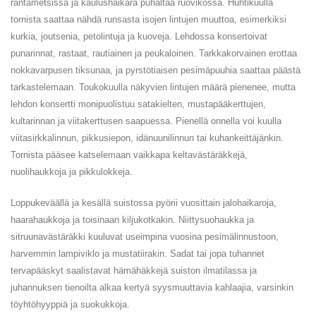
rantametsissä ja kaulushaikara puhaltaa ruovikossa. Huhtikuulla
tornista saattaa nähdä runsasta isojen lintujen muuttoa, esimerkiksi
kurkia, joutsenia, petolintuja ja kuoveja. Lehdossa konsertoivat
punarinnat, rastaat, rautiainen ja peukaloinen. Tarkkakorvainen erottaa
nokkavarpusen tiksunaa, ja pyrstötiaisen pesimäpuuhia saattaa päästä
tarkastelemaan. Toukokuulla näkyvien lintujen määrä pienenee, mutta
lehdon konsertti monipuolistuu satakielten, mustapääkerttujen,
kultarinnan ja viitakerttusen saapuessa. Pienellä onnella voi kuulla
viitasirkkalinnun, pikkusiepon, idänuunilinnun tai kuhankeittäjänkin.
Tornista pääsee katselemaan vaikkapa keltavästäräkkejä,
nuolihaukkoja ja pikkulokkeja.
Loppukeväällä ja kesällä suistossa pyörii vuosittain jalohaikaroja,
haarahaukkoja ja toisinaan kiljukotkakin. Niittysuohaukka ja
sitruunavästäräkki kuuluvat useimpina vuosina pesimälinnustoon,
harvemmin lampiviklo ja mustatiirakin. Sadat tai jopa tuhannet
tervapääskyt saalistavat hämähäkkejä suiston ilmatilassa ja
juhannuksen tienoilta alkaa kertyä syysmuuttavia kahlaajia, varsinkin
töyhtöhyyppiä ja suokukkoja.