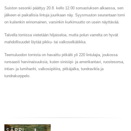
Suiston sesonki päättyy 20.8. kello 12.00 sorsastuksen alkaessa, sen
jälkeen ei paikallisia lintuja juurikaan näy. Syysmuuton seurantaan torni
on kuitenkin erinomainen, varsinkin kurkimuutto on usein näyttävää.
Talvella tornissa vietetään hiljaiseloa, mutta polun varrelta on hyvät
mahdollisuudet löytää pikku- tai valkoselkätikka.
Teemuluodon tornista on havaittu pitkälti yli 220 lintulajia, joukossa
runsaasti harvinaisuuksia, kuten sinisiipi- ja amerikantavi, ruostesorsa,
intian- ja lumihanhi, valkosiipitiira, pitkäjalka, tundravikla ja
tundrakurppelo.