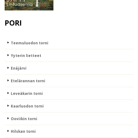
PORI
Teemuluodon torni
Yyterin lietteet
Enäjärvi
Etelärannan torni
Leveäkarin torni
Kaarluodon torni
Ooviikin torni
Hilskan torni