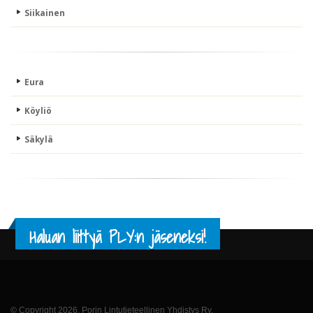
Siikainen
Eura
Köyliö
Säkylä
Haluan liittyä PLY:n jäseneksi!
© Copyright 2026. Porin Lintutieteellinen Yhdistys Ry.