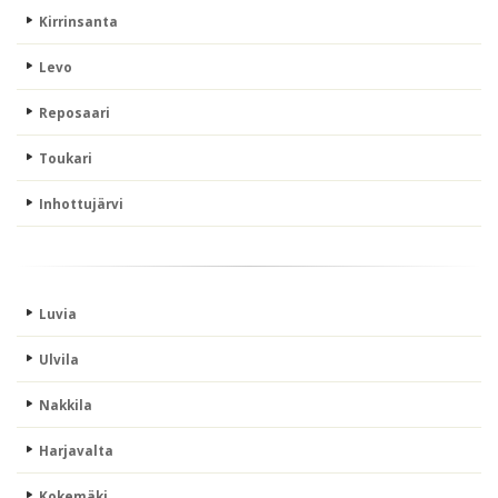
Kirrinsanta
Levo
Reposaari
Toukari
Inhottujärvi
Luvia
Ulvila
Nakkila
Harjavalta
Kokemäki